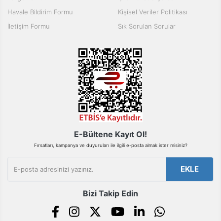
Ürün bilgilerinde hatalar bulunuyor.
Havale Bildirim Formu
Kişisel Veriler Politikası
Ürün fiyatı diğer sitelerden daha pahalı.
İletişim Formu
Sık Sorulan Sorular
Bu ürüne benzer farklı alternatifler olmalı.
Gönder
E-Bültene Kayıt Ol!
Fırsatları, kampanya ve duyuruları ile ilgili e-posta almak ister misiniz?
EKLE
Bizi Takip Edin