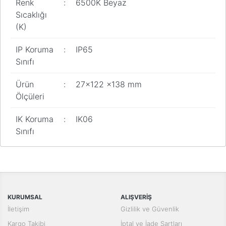
Renk
:
6500K Beyaz
Sıcaklığı
(K)
IP Koruma
:
IP65
Sınıfı
Ürün
:
27x122 x138 mm
Ölçüleri
IK Koruma
:
IK06
Sınıfı
Bu ürünün fiyat bilgisi, resim, ürün açıklamalarında ve diğer
konularda yetersiz gördüğünüz noktaları öneri formunu kullanarak
Bu ürüne ilk yorumu siz yapın!
tarafımıza iletebilirsiniz.
Görüş ve önerileriniz için teşekkür ederiz.
Yorum Yaz
KURUMSAL
ALIŞVERİŞ
Ürün resmi kalitesiz, bozuk veya görüntülenemiyor.
İletişim
Gizlilik ve Güvenlik
Ürün açıklamasında eksik bilgiler bulunuyor.
Kargo Takibi
İptal ve İade Şartları