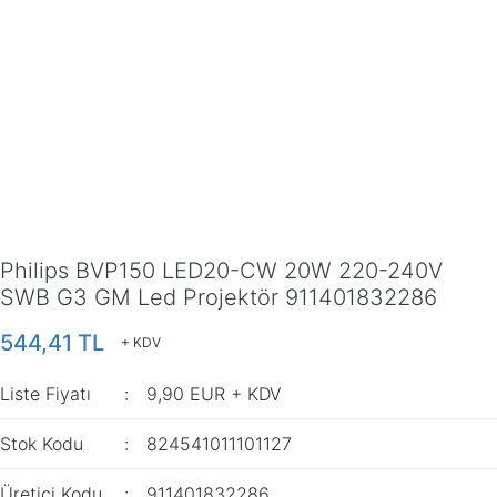
Philips BVP150 LED20-CW 20W 220-240V
SWB G3 GM Led Projektör 911401832286
544,41 TL
+ KDV
Liste Fiyatı
9,90 EUR + KDV
Stok Kodu
824541011101127
Üretici Kodu
911401832286