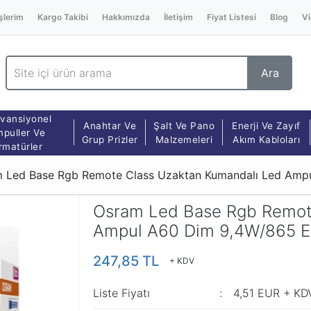
şlerim
Kargo Takibi
Hakkımızda
İletişim
Fiyat Listesi
Blog
Vi
Ara
vansiyonel
Anahtar Ve
Şalt Ve Pano
Enerji Ve Zayıf
puller Ve
Grup Prizler
Malzemeleri
Akım Kabloları
rmatürler
 Led Base Rgb Remote Class Uzaktan Kumandalı Led Am
Osram Led Base Rgb Remot
Ampul A60 Dim 9,4W/865 
247,85 TL
+ KDV
Liste Fiyatı
4,51 EUR + KD