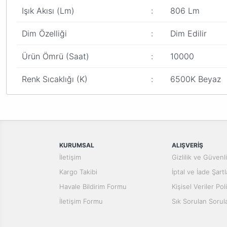
Işık Akısı (Lm)
:
806 Lm
Dim Özelliği
:
Dim Edilir
Ürün Ömrü (Saat)
:
10000
Renk Sıcaklığı (K)
:
6500K Beyaz
Bu ürünün fiyat bilgisi, resim, ürün açıklamalarında ve diğer konular
Görüş ve önerileriniz için teşekkür ederiz.
Ürün resmi kalitesiz, bozuk veya görüntülenemiyor.
Ürün açıklamasında eksik bilgiler bulunuyor.
KURUMSAL
ALIŞVERİŞ
Ürün bilgilerinde hatalar bulunuyor.
İletişim
Gizlilik ve Güvenl
Ürün fiyatı diğer sitelerden daha pahalı.
Kargo Takibi
İptal ve İade Şartl
Bu ürüne benzer farklı alternatifler olmalı.
Havale Bildirim Formu
Kişisel Veriler Poli
İletişim Formu
Sık Sorulan Sorul