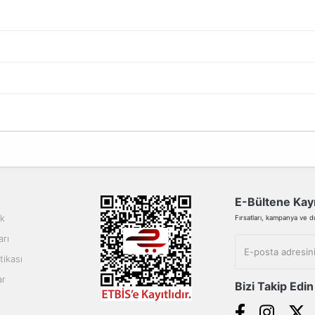
da yetersiz gördüğünüz noktaları öneri formunu kullanarak tarafımıza ilete
Bu ürüne ilk yorumu siz yapın!
Yorum Yaz
E-Bültene Kayı
ik
Fırsatları, kampanya ve duy
arı
tikası
ar
Bizi Takip Edin