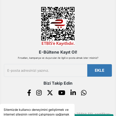
Gönder
E-Bültene Kayıt Ol!
Fırsatları, kampanya ve duyuruları ile ilgili e-posta almak ister misiniz?
EKLE
Bizi Takip Edin
Sitemizde kullanıcı deneyimini geliştirmek ve
© Tüm hakları saklıdır. Kredi kartı bilgileriniz 256bit SSL sertifikası
internet sitesinin verimli çalışmasını sağlamak