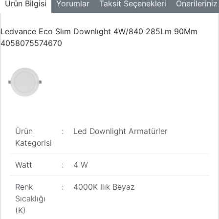
Ürün Bilgisi
Yorumlar
Taksit Seçenekleri
Önerileriniz
Buton ve Sinyal
Ürünleri
Ledvance Eco Slım Downlıght 4W/840 285Lm 90Mm
Zaman Saatleri
4058075574670
Ölçü Aletleri
Enerji
Analizörleri
Frekans
Konvertörleri
Ürün
:
Led Downlight Armatürler
Motor Yönetim
Sistemleri
Kategorisi
Haberleşme
Watt
:
4 W
Modülleri
Renk
:
4000K Ilık Beyaz
Interface
Sıcaklığı
Haberleşme
Modülleri
(K)