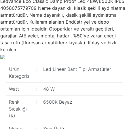
Ledvance Eco Classic Damp Proof Led 48W/6500K IP65
Buton ve Sinyal
4058075779709 Neme dayanıklı, klasik şekilli aydınlatma
Ürünleri
armatürüdür. Neme dayanıklı, klasik şekilli aydınlatma
Zaman Saatleri
armatürüdür. Kullanım alanları Endüstriyel ve depo
ortamları için idealdir. Otoparklar ve yeraltı geçitleri,
Ölçü Aletleri
garajlar, Atölyeler, montaj hatları. %50'ye varan enerji
tasarrufu (floresan armatürlere kıyasla). Kolay ve hızlı
Enerji
Analizörleri
kurulum.
Frekans
Konvertörleri
Ürün
:
Led Lineer Bant Tipi Armatürler
Kategorisi
Motor Yönetim
Sistemleri
Watt
:
48 W
Haberleşme
Modülleri
Renk
:
6500K Beyaz
Sıcaklığı
Interface
(K)
Haberleşme
Modülleri
Montaj
:
Sıva Üstü