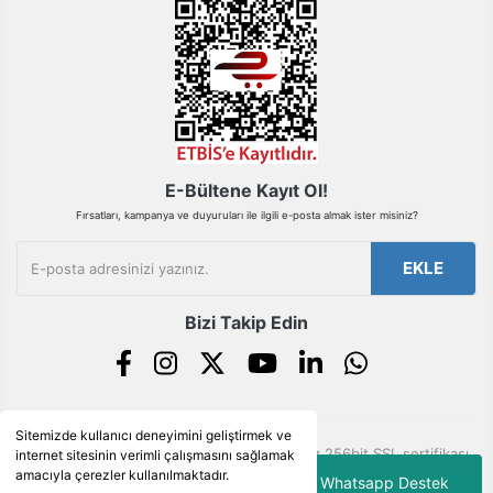
Gönder
E-Bültene Kayıt Ol!
Fırsatları, kampanya ve duyuruları ile ilgili e-posta almak ister misiniz?
EKLE
Bizi Takip Edin
Sitemizde kullanıcı deneyimini geliştirmek ve
© Tüm hakları saklıdır. Kredi kartı bilgileriniz 256bit SSL sertifikası
internet sitesinin verimli çalışmasını sağlamak
ile korunmaktadır.
amacıyla çerezler kullanılmaktadır.
Whatsapp Destek