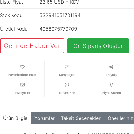
İç Mekan
Liste Fiyatı
23,65 USD + KDV
ve Prizler
Aydınlatma
XLPE Kablolar
Transdüserler
Aksesuarları
Stok Kodu
532941051701194
PV1F Solar
Akım Trafoları
Kablolar
Üretici Kodu
4058075779709
Darbe Akım
Yassı Kordon
Anahtarı
Gelince Haber Ver
Ön Sipariş Oluştur
Yangın Alarm
Yük Ayırıcı ve Yük
Kabloları
Kesiciler
Fiber Optik
Reaktörler
Kablolar
Karşılaştır
Paylaş
Aşırı Akım ve
NYRY Kablolar
Sekonder Koruma
Tavsiye Et
Yorum Yaz
Fiyat Alarmı
Güç Kaynakları
Parafudrlar
Ürün Bilgisi
Yorumlar
Taksit Seçenekleri
Önerileriniz
SoftStarterler