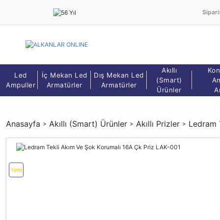
Sipari
Akıllı
Kon
Led
İç Mekan Led
Dış Mekan Led
(Smart)
Am
Ampuller
Armatürler
Armatürler
Ürünler
A
Anasayfa
Akıllı (Smart) Ürünler
Akıllı Prizler
Ledram 
Yeni