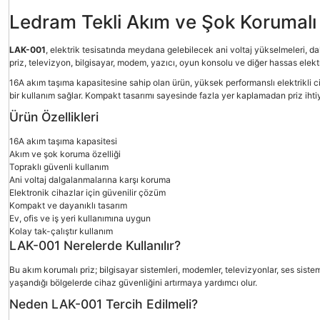
Ledram Tekli Akım ve Şok Korumalı
LAK-001
, elektrik tesisatında meydana gelebilecek ani voltaj yükselmeleri, dal
priz, televizyon, bilgisayar, modem, yazıcı, oyun konsolu ve diğer hassas elekt
16A akım taşıma kapasitesine sahip olan ürün, yüksek performanslı elektrikli cih
bir kullanım sağlar. Kompakt tasarımı sayesinde fazla yer kaplamadan priz ihtiya
Ürün Özellikleri
16A akım taşıma kapasitesi
Akım ve şok koruma özelliği
Topraklı güvenli kullanım
Ani voltaj dalgalanmalarına karşı koruma
Elektronik cihazlar için güvenilir çözüm
Kompakt ve dayanıklı tasarım
Ev, ofis ve iş yeri kullanımına uygun
Kolay tak-çalıştır kullanım
LAK-001 Nerelerde Kullanılır?
Bu akım korumalı priz; bilgisayar sistemleri, modemler, televizyonlar, ses siste
yaşandığı bölgelerde cihaz güvenliğini artırmaya yardımcı olur.
Neden LAK-001 Tercih Edilmeli?