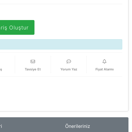
riş Oluştur
aş
Tavsiye Et
Yorum Yaz
Fiyat Alarmı
i
Önerileriniz