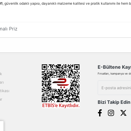
01
, güvenlik odaklı yapısı, dayanıklı malzeme kalitesi ve pratik kullanımı ile hem bi
malı Priz
da yetersiz gördüğünüz noktaları öneri formunu kullanarak tarafımıza ilete
Bu ürüne ilk yorumu siz yapın!
Yorum Yaz
E-Bültene Kayı
ik
Fırsatları, kampanya ve duy
arı
tikası
ar
Bizi Takip Edin
Gönder