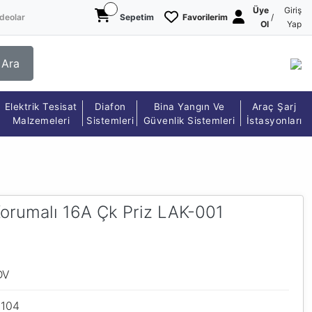
Üye
Giriş
deolar
Sepetim
Favorilerim
/
Ol
Yap
Ara
Elektrik Tesisat
Diafon
Bina Yangın Ve
Araç Şarj
Malzemeleri
Sistemleri
Güvenlik Sistemleri
İstasyonları
orumalı 16A Çk Priz LAK-001
DV
1104