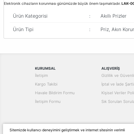
Elektronik cihazların korunması günümüzde büyük önem taşımaktadır.
LAK-0
Ürün Kategorisi
:
Akıllı Prizler
Ürün Tipi
:
Priz, Akın Koru
Bu ürünün fiyat bilgisi, resim, ürün açıklamalarında ve diğer konular
Görüş ve önerileriniz için teşekkür ederiz.
Ürün resmi kalitesiz, bozuk veya görüntülenemiyor.
Ürün açıklamasında eksik bilgiler bulunuyor.
KURUMSAL
ALIŞVERİŞ
Ürün bilgilerinde hatalar bulunuyor.
İletişim
Gizlilik ve Güvenl
Ürün fiyatı diğer sitelerden daha pahalı.
Kargo Takibi
İptal ve İade Şartl
Bu ürüne benzer farklı alternatifler olmalı.
Havale Bildirim Formu
Kişisel Veriler Poli
İletişim Formu
Sık Sorulan Sorul
Sitemizde kullanıcı deneyimini geliştirmek ve internet sitesinin verimli