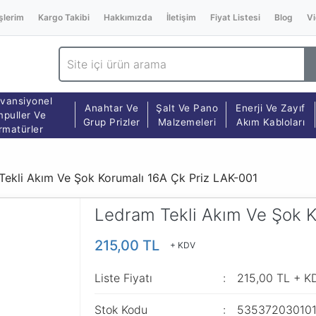
şlerim
Kargo Takibi
Hakkımızda
İletişim
Fiyat Listesi
Blog
Vi
vansiyonel
Anahtar Ve
Şalt Ve Pano
Enerji Ve Zayıf
puller Ve
Grup Prizler
Malzemeleri
Akım Kabloları
rmatürler
Tekli Akım Ve Şok Korumalı 16A Çk Priz LAK-001
Ledram Tekli Akım Ve Şok K
215,00 TL
+ KDV
Liste Fiyatı
215,00 TL + K
Stok Kodu
53537203010