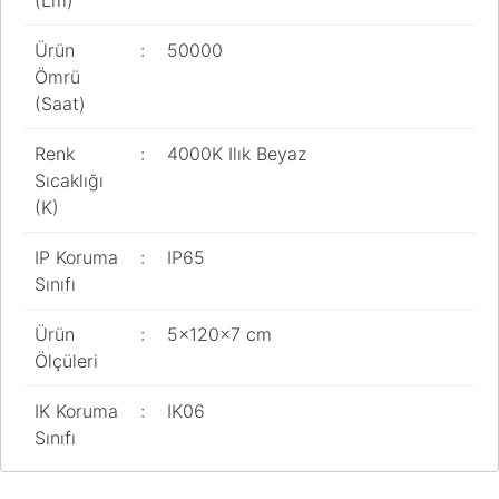
(Lm)
Ürün
:
50000
Ömrü
(Saat)
Renk
:
4000K Ilık Beyaz
Sıcaklığı
(K)
IP Koruma
:
IP65
Sınıfı
Ürün
:
5x120x7 cm
Ölçüleri
IK Koruma
:
IK06
Sınıfı
Bu ürünün fiyat bilgisi, resim, ürün açıklamalarında ve diğer
konularda yetersiz gördüğünüz noktaları öneri formunu kullanarak