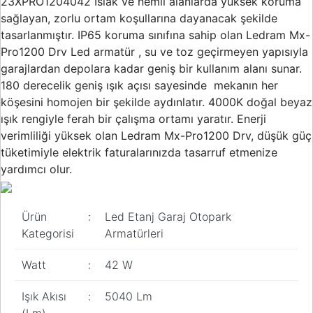
23XPRO1204042 Islak ve nemli alanlarda yüksek koruma
sağlayan, zorlu ortam koşullarına dayanacak şekilde
tasarlanmıştır. IP65 koruma sınıfına sahip olan Ledram Mx-
Pro1200 Drv Led armatür , su ve toz geçirmeyen yapısıyla
garajlardan depolara kadar geniş bir kullanım alanı sunar.
180 derecelik geniş ışık açısı sayesinde mekanın her
köşesini homojen bir şekilde aydınlatır. 4000K doğal beyaz
ışık rengiyle ferah bir çalışma ortamı yaratır. Enerji
verimliliği yüksek olan Ledram Mx-Pro1200 Drv, düşük güç
tüketimiyle elektrik faturalarınızda tasarruf etmenize
yardımcı olur.
Ürün
:
Led Etanj Garaj Otopark
Kategorisi
Armatürleri
Watt
:
42 W
Işık Akısı
:
5040 Lm