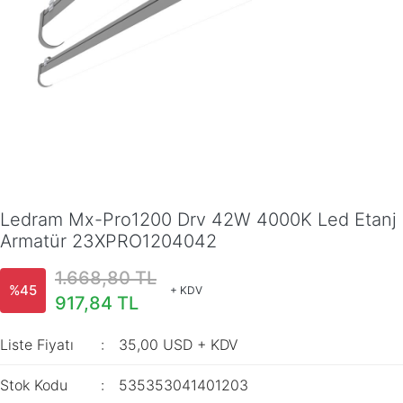
Ledram Mx-Pro1200 Drv 42W 4000K Led Etanj
Armatür 23XPRO1204042
1.668,80 TL
%45
+ KDV
917,84 TL
Liste Fiyatı
35,00 USD + KDV
Stok Kodu
535353041401203