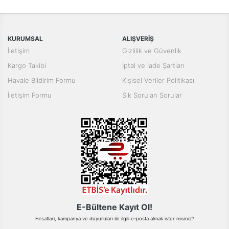
Bu ürüne ilk yorumu siz yapın!
tarafımıza iletebilirsiniz.
Görüş ve önerileriniz için teşekkür ederiz.
Yorum Yaz
KURUMSAL
ALIŞVERİŞ
Ürün resmi kalitesiz, bozuk veya görüntülenemiyor.
İletişim
Gizlilik ve Güvenlik
Ürün açıklamasında eksik bilgiler bulunuyor.
Kargo Takibi
İptal ve İade Şartları
Ürün bilgilerinde hatalar bulunuyor.
Havale Bildirim Formu
Kişisel Veriler Politikası
Ürün fiyatı diğer sitelerden daha pahalı.
İletişim Formu
Sık Sorulan Sorular
Bu ürüne benzer farklı alternatifler olmalı.
Gönder
E-Bültene Kayıt Ol!
Fırsatları, kampanya ve duyuruları ile ilgili e-posta almak ister misiniz?