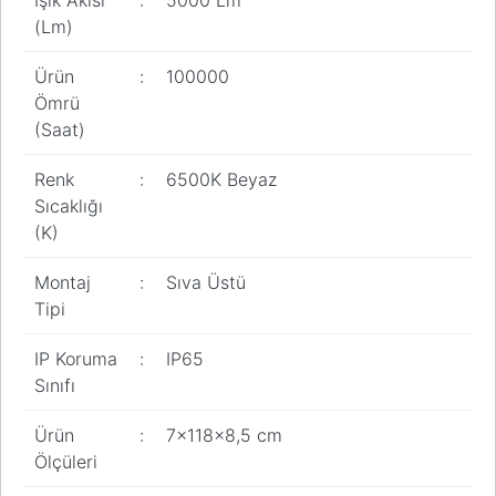
Işık Akısı
:
5000 Lm
(Lm)
Ürün
:
100000
Ömrü
(Saat)
Renk
:
6500K Beyaz
Sıcaklığı
(K)
Montaj
:
Sıva Üstü
Tipi
IP Koruma
:
IP65
Sınıfı
Ürün
:
7x118x8,5 cm
Ölçüleri