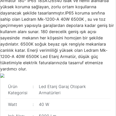
Armatür 180° IP65 18SA126540 Islak ve nemli alanlarda
yüksek koruma sağlayan, zorlu ortam koşullarına
dayanacak şekilde tasarlanmıştır.IP65 koruma sınıfına
sahip olan Ledram Mk-1200-A 40W 6500K , su ve toz
geçirmeyen yapısıyla garajlardan depolara kadar geniş bir
kullanım alanı sunar. 180 derecelik geniş ışık açısı
sayesinde mekanın her köşesini homojen bir şekilde
aydınlatır. 6500K soğuk beyaz ışık rengiyle mekanlara
canlılık katar. Enerji verimliliği yüksek olan Ledram Mk-
1200-A 40W 6500K Led Etanj Armatür, düşük güç
tüketimiyle elektrik faturalarınızda tasarruf etmenize
yardımcı olur.
Ürün
:
Led Etanj Garaj Otopark
Kategorisi
Armatürleri
Watt
:
40 W