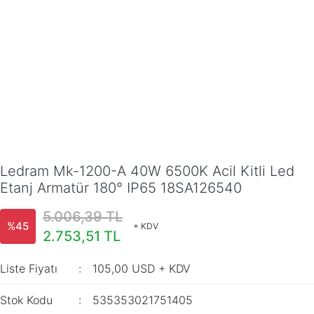
Ledram Mk-1200-A 40W 6500K Acil Kitli Led
Etanj Armatür 180° IP65 18SA126540
5.006,39 TL
%45
+ KDV
2.753,51 TL
Liste Fiyatı
105,00 USD + KDV
Stok Kodu
535353021751405