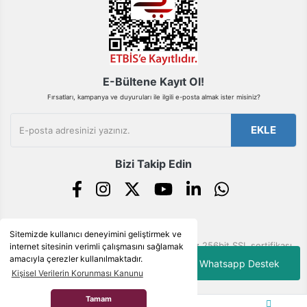
Gönder
E-Bültene Kayıt Ol!
Fırsatları, kampanya ve duyuruları ile ilgili e-posta almak ister misiniz?
EKLE
Bizi Takip Edin
Sitemizde kullanıcı deneyimini geliştirmek ve
© Tüm hakları saklıdır. Kredi kartı bilgileriniz 256bit SSL sertifikası
internet sitesinin verimli çalışmasını sağlamak
ile korunmaktadır.
amacıyla çerezler kullanılmaktadır.
Whatsapp Destek
Kişisel Verilerin Korunması Kanunu
Tamam