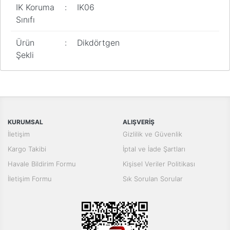
IK Koruma
:
IK06
Sınıfı
Ürün
:
Dikdörtgen
Şekli
Bu ürünün fiyat bilgisi, resim, ürün açıklamalarında ve diğer
konularda yetersiz gördüğünüz noktaları öneri formunu kullanarak
Bu ürüne ilk yorumu siz yapın!
tarafımıza iletebilirsiniz.
Görüş ve önerileriniz için teşekkür ederiz.
Yorum Yaz
KURUMSAL
ALIŞVERİŞ
Ürün resmi kalitesiz, bozuk veya görüntülenemiyor.
İletişim
Gizlilik ve Güvenlik
Ürün açıklamasında eksik bilgiler bulunuyor.
Kargo Takibi
İptal ve İade Şartları
Ürün bilgilerinde hatalar bulunuyor.
Havale Bildirim Formu
Kişisel Veriler Politikası
Ürün fiyatı diğer sitelerden daha pahalı.
İletişim Formu
Sık Sorulan Sorular
Bu ürüne benzer farklı alternatifler olmalı.