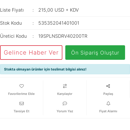
İç Mekan
ve Prizler
Aydınlatma
XLPE Kablolar
Liste Fiyatı
215,00 USD + KDV
Transdüserler
Aksesuarları
PV1F Solar
Akım Trafoları
Stok Kodu
535352041401001
Kablolar
Darbe Akım
Yassı Kordon
Üretici Kodu
19SPLNSDRV40200TR
Anahtarı
Yangın Alarm
Yük Ayırıcı ve Yük
Gelince Haber Ver
Ön Sipariş Oluştur
Kabloları
Kesiciler
Fiber Optik
Reaktörler
Stokta olmayan ürünler için teslimat bilgisi alınız!
Kablolar
Aşırı Akım ve
NYRY Kablolar
Sekonder Koruma
Karşılaştır
Paylaş
Güç Kaynakları
Parafudrlar
Tavsiye Et
Yorum Yaz
Fiyat Alarmı
SoftStarterler