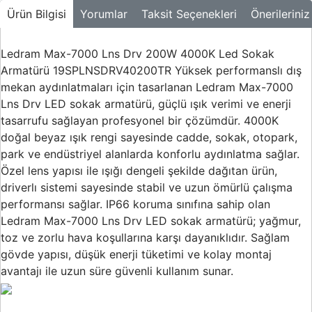
Buton ve Sinyal
Ürün Bilgisi
Yorumlar
Taksit Seçenekleri
Önerileriniz
Ürünleri
Zaman Saatleri
Ledram Max-7000 Lns Drv 200W 4000K Led Sokak
Armatürü 19SPLNSDRV40200TR Yüksek performanslı dış
Ölçü Aletleri
mekan aydınlatmaları için tasarlanan Ledram Max-7000
Lns Drv LED sokak armatürü, güçlü ışık verimi ve enerji
Enerji
Analizörleri
tasarrufu sağlayan profesyonel bir çözümdür. 4000K
doğal beyaz ışık rengi sayesinde cadde, sokak, otopark,
Frekans
park ve endüstriyel alanlarda konforlu aydınlatma sağlar.
Konvertörleri
Özel lens yapısı ile ışığı dengeli şekilde dağıtan ürün,
driverlı sistemi sayesinde stabil ve uzun ömürlü çalışma
Motor Yönetim
Sistemleri
performansı sağlar. IP66 koruma sınıfına sahip olan
Ledram Max-7000 Lns Drv LED sokak armatürü; yağmur,
Haberleşme
toz ve zorlu hava koşullarına karşı dayanıklıdır. Sağlam
Modülleri
gövde yapısı, düşük enerji tüketimi ve kolay montaj
Interface
avantajı ile uzun süre güvenli kullanım sunar.
Haberleşme
Modülleri