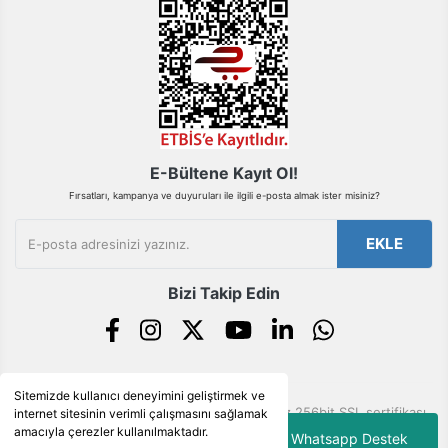
Gönder
E-Bültene Kayıt Ol!
Fırsatları, kampanya ve duyuruları ile ilgili e-posta almak ister misiniz?
EKLE
Bizi Takip Edin
Sitemizde kullanıcı deneyimini geliştirmek ve
© Tüm hakları saklıdır. Kredi kartı bilgileriniz 256bit SSL sertifikası
internet sitesinin verimli çalışmasını sağlamak
ile korunmaktadır.
amacıyla çerezler kullanılmaktadır.
Whatsapp Destek