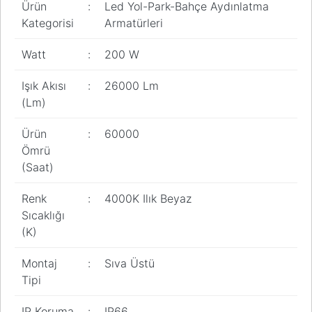
Ürün
:
Led Yol-Park-Bahçe Aydınlatma
Pano
Kategorisi
Armatürleri
Aksesuarları
Açtırma Bobini
Watt
:
200 W
Kofra ve
Işık Akısı
:
26000 Lm
Kombinasyon
(Lm)
Kutusu
Ürün
:
60000
Ömrü
(Saat)
Renk
:
4000K Ilık Beyaz
Sıcaklığı
(K)
Montaj
:
Sıva Üstü
Tipi
IP Koruma
:
IP66