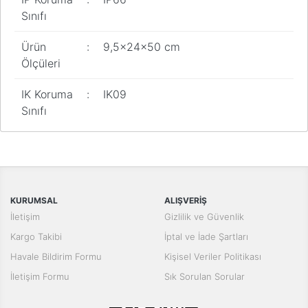
Sınıfı
Ürün
:
9,5x24x50 cm
Ölçüleri
IK Koruma
:
IK09
Sınıfı
Bu ürünün fiyat bilgisi, resim, ürün açıklamalarında ve diğer
konularda yetersiz gördüğünüz noktaları öneri formunu kullanarak
Bu ürüne ilk yorumu siz yapın!
tarafımıza iletebilirsiniz.
Görüş ve önerileriniz için teşekkür ederiz.
Yorum Yaz
KURUMSAL
ALIŞVERİŞ
Ürün resmi kalitesiz, bozuk veya görüntülenemiyor.
İletişim
Gizlilik ve Güvenlik
Ürün açıklamasında eksik bilgiler bulunuyor.
Kargo Takibi
İptal ve İade Şartları
Ürün bilgilerinde hatalar bulunuyor.
Havale Bildirim Formu
Kişisel Veriler Politikası
Ürün fiyatı diğer sitelerden daha pahalı.
İletişim Formu
Sık Sorulan Sorular
Bu ürüne benzer farklı alternatifler olmalı.