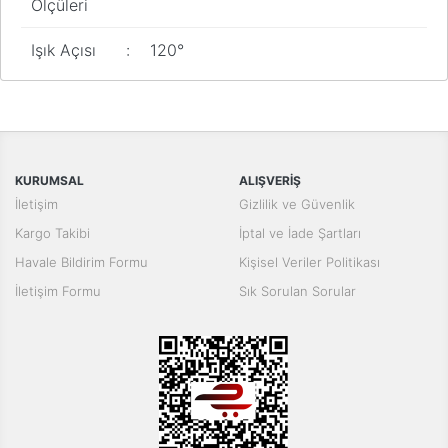
Ölçüleri
Işık Açısı
:
120°
Bu ürünün fiyat bilgisi, resim, ürün açıklamalarında ve diğer
konularda yetersiz gördüğünüz noktaları öneri formunu kullanarak
Bu ürüne ilk yorumu siz yapın!
tarafımıza iletebilirsiniz.
Görüş ve önerileriniz için teşekkür ederiz.
Yorum Yaz
KURUMSAL
ALIŞVERİŞ
Ürün resmi kalitesiz, bozuk veya görüntülenemiyor.
İletişim
Gizlilik ve Güvenlik
Ürün açıklamasında eksik bilgiler bulunuyor.
Kargo Takibi
İptal ve İade Şartları
Ürün bilgilerinde hatalar bulunuyor.
Havale Bildirim Formu
Kişisel Veriler Politikası
Ürün fiyatı diğer sitelerden daha pahalı.
İletişim Formu
Sık Sorulan Sorular
Bu ürüne benzer farklı alternatifler olmalı.
Gönder