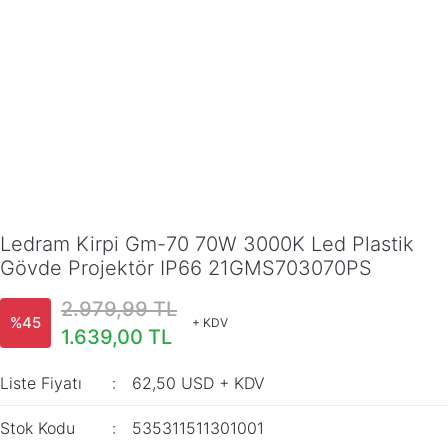
Ledram Kirpi Gm-70 70W 3000K Led Plastik
Gövde Projektör IP66 21GMS703070PS
2.979,99 TL
%45
+ KDV
1.639,00 TL
Liste Fiyatı
62,50 USD + KDV
Stok Kodu
535311511301001