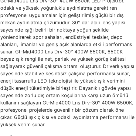
Gt-Mıd4000 Lns Drv-30° 400W 6500K LED Projektör,
odaklı ve yüksek yoğunluklu aydınlatma gerektiren
profesyonel uygulamalar için geliştirilmiş güçlü bir dış
mekan aydınlatma çözümüdür. 30° dar açılı lens yapısı
sayesinde ışığı belirli bir noktaya yoğun şekilde
yönlendirerek spor sahaları, endüstriyel tesisler, depo
alanları, limanlar ve geniş açık alanlarda etkili performans
sunar. Gt-Mıd4000 Lns Drv-30° 400W 6500K, 6500K
beyaz ışık rengi ile net, parlak ve yüksek görüş kalitesi
sağlayarak güvenli çalışma ortamı oluşturur. Driverlı yapısı
sayesinde stabil ve kesintisiz çalışma performansı sunar,
enerji tasarruflu LED teknolojisi ile yüksek ışık verimini
düşük enerji tüketimiyle birleştirir. Dayanıklı gövde yapısı
sayesinde zorlu dış ortam koşullarına karşı uzun ömürlü
kullanım sağlayan Gt-Mıd4000 Lns Drv-30° 400W 6500K,
profesyonel projelerde güvenilir bir çözüm olarak öne
çıkar. Güçlü ışık çıkışı ve odaklı aydınlatma performansı ile
yüksek verim sunar.