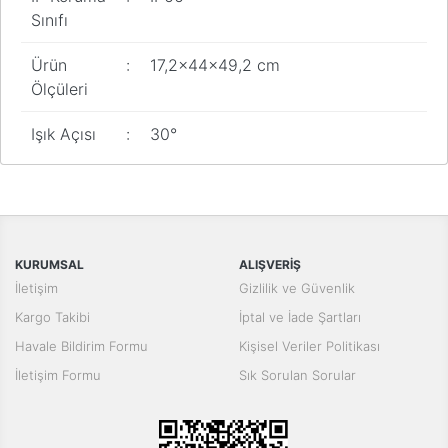
Sınıfı
Ürün
:
17,2x44x49,2 cm
Ölçüleri
Işık Açısı
:
30°
Bu ürünün fiyat bilgisi, resim, ürün açıklamalarında ve diğer
konularda yetersiz gördüğünüz noktaları öneri formunu kullanarak
Bu ürüne ilk yorumu siz yapın!
tarafımıza iletebilirsiniz.
Görüş ve önerileriniz için teşekkür ederiz.
Yorum Yaz
KURUMSAL
ALIŞVERİŞ
Ürün resmi kalitesiz, bozuk veya görüntülenemiyor.
İletişim
Gizlilik ve Güvenlik
Ürün açıklamasında eksik bilgiler bulunuyor.
Kargo Takibi
İptal ve İade Şartları
Ürün bilgilerinde hatalar bulunuyor.
Havale Bildirim Formu
Kişisel Veriler Politikası
Ürün fiyatı diğer sitelerden daha pahalı.
İletişim Formu
Sık Sorulan Sorular
Bu ürüne benzer farklı alternatifler olmalı.