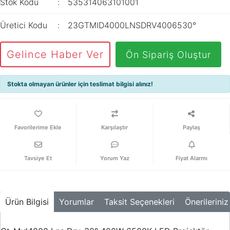
Stok Kodu
535314063101001
Üretici Kodu
23GTMID4000LNSDRV4006530°
Gelince Haber Ver
Ön Sipariş Oluştur
Stokta olmayan ürünler için teslimat bilgisi alınız!
Karşılaştır
Paylaş
Tavsiye Et
Yorum Yaz
Fiyat Alarmı
Ürün Bilgisi
Yorumlar
Taksit Seçenekleri
Önerileriniz