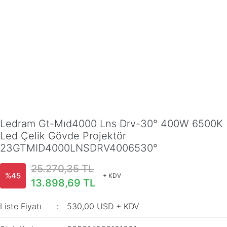
Ledram Gt-Mıd4000 Lns Drv-30° 400W 6500K
Led Çelik Gövde Projektör
23GTMID4000LNSDRV4006530°
25.270,35 TL
%45
+ KDV
13.898,69 TL
Liste Fiyatı
530,00 USD + KDV