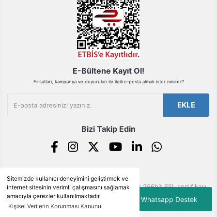
Gönder
E-Bültene Kayıt Ol!
Fırsatları, kampanya ve duyuruları ile ilgili e-posta almak ister misiniz?
EKLE
Bizi Takip Edin
Sitemizde kullanıcı deneyimini geliştirmek ve
© Tüm hakları saklıdır. Kredi kartı bilgileriniz 256bit SSL sertifikası
internet sitesinin verimli çalışmasını sağlamak
ile korunmaktadır.
amacıyla çerezler kullanılmaktadır.
Whatsapp Destek
Kişisel Verilerin Korunması Kanunu