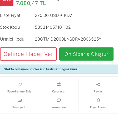
İç Mekan
7.080,47 TL
ve Prizler
Aydınlatma
XLPE Kablolar
Transdüserler
Aksesuarları
Liste Fiyatı
270,00 USD + KDV
PV1F Solar
Akım Trafoları
Kablolar
Stok Kodu
535314057101102
Darbe Akım
Yassı Kordon
Anahtarı
Üretici Kodu
23GTMID2000LNSDRV2006525°
Yangın Alarm
Yük Ayırıcı ve Yük
Kabloları
Kesiciler
Gelince Haber Ver
Ön Sipariş Oluştur
Fiber Optik
Reaktörler
Kablolar
Stokta olmayan ürünler için teslimat bilgisi alınız!
Aşırı Akım ve
NYRY Kablolar
Sekonder Koruma
Güç Kaynakları
Karşılaştır
Paylaş
Parafudrlar
Tavsiye Et
Yorum Yaz
Fiyat Alarmı
SoftStarterler