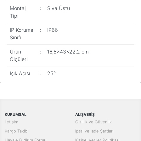
Montaj
:
Sıva Üstü
Tipi
IP Koruma
:
IP66
Sınıfı
Ürün
:
16,5x43x22,2 cm
Ölçüleri
Işık Açısı
:
25°
Bu ürünün fiyat bilgisi, resim, ürün açıklamalarında ve diğer
konularda yetersiz gördüğünüz noktaları öneri formunu kullanarak
Bu ürüne ilk yorumu siz yapın!
tarafımıza iletebilirsiniz.
Görüş ve önerileriniz için teşekkür ederiz.
Yorum Yaz
KURUMSAL
ALIŞVERİŞ
Ürün resmi kalitesiz, bozuk veya görüntülenemiyor.
İletişim
Gizlilik ve Güvenlik
Ürün açıklamasında eksik bilgiler bulunuyor.
Kargo Takibi
İptal ve İade Şartları
Ürün bilgilerinde hatalar bulunuyor.
Havale Bildirim Formu
Kişisel Veriler Politikası