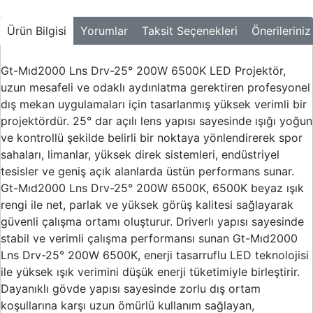
Buton ve Sinyal
Ürünleri
Ürün Bilgisi
Yorumlar
Taksit Seçenekleri
Önerileriniz
Zaman Saatleri
Gt-Mıd2000 Lns Drv-25° 200W 6500K LED Projektör,
Ölçü Aletleri
uzun mesafeli ve odaklı aydınlatma gerektiren profesyonel
dış mekan uygulamaları için tasarlanmış yüksek verimli bir
Enerji
Analizörleri
projektördür. 25° dar açılı lens yapısı sayesinde ışığı yoğun
ve kontrollü şekilde belirli bir noktaya yönlendirerek spor
Frekans
sahaları, limanlar, yüksek direk sistemleri, endüstriyel
Konvertörleri
tesisler ve geniş açık alanlarda üstün performans sunar.
Gt-Mıd2000 Lns Drv-25° 200W 6500K, 6500K beyaz ışık
Motor Yönetim
Sistemleri
rengi ile net, parlak ve yüksek görüş kalitesi sağlayarak
güvenli çalışma ortamı oluşturur. Driverlı yapısı sayesinde
Haberleşme
stabil ve verimli çalışma performansı sunan Gt-Mıd2000
Modülleri
Lns Drv-25° 200W 6500K, enerji tasarruflu LED teknolojisi
Interface
ile yüksek ışık verimini düşük enerji tüketimiyle birleştirir.
Haberleşme
Dayanıklı gövde yapısı sayesinde zorlu dış ortam
Modülleri
koşullarına karşı uzun ömürlü kullanım sağlayan,