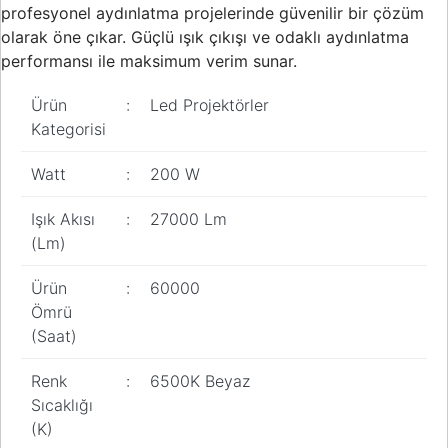
profesyonel aydınlatma projelerinde güvenilir bir çözüm
Pano
Aksesuarları
olarak öne çıkar. Güçlü ışık çıkışı ve odaklı aydınlatma
performansı ile maksimum verim sunar.
Açtırma Bobini
Ürün
:
Led Projektörler
Kofra ve
Kategorisi
Kombinasyon
Kutusu
Watt
:
200 W
Işık Akısı
:
27000 Lm
(Lm)
Ürün
:
60000
Ömrü
(Saat)
Renk
:
6500K Beyaz
Sıcaklığı
(K)