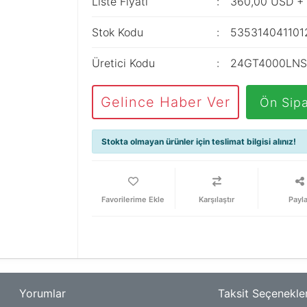
Liste Fiyatı
360,00 USD +
Stok Kodu
535314041101
Üretici Kodu
24GT4000LNS
Gelince Haber Ver
Ön Sipa
Stokta olmayan ürünler için teslimat bilgisi alınız!
Karşılaştır
Payl
Yorumlar
Taksit Seçenekler