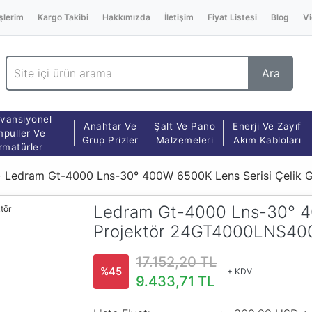
şlerim
Kargo Takibi
Hakkımızda
İletişim
Fiyat Listesi
Blog
Vi
Ara
vansiyonel
Anahtar Ve
Şalt Ve Pano
Enerji Ve Zayıf
puller Ve
Grup Prizler
Malzemeleri
Akım Kabloları
rmatürler
Ledram Gt-4000 Lns-30° 400W 6500K Lens Serisi Çelik
Ledram Gt-4000 Lns-30° 4
Projektör 24GT4000LNS40
17.152,20 TL
%45
+ KDV
9.433,71 TL