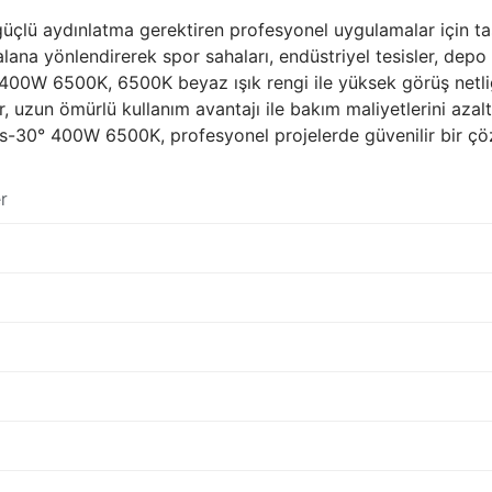
lü aydınlatma gerektiren profesyonel uygulamalar için tas
r alana yönlendirerek spor sahaları, endüstriyel tesisler, dep
400W 6500K, 6500K beyaz ışık rengi ile yüksek görüş netliğ
r, uzun ömürlü kullanım avantajı ile bakım maliyetlerini azal
-30° 400W 6500K, profesyonel projelerde güvenilir bir çözüm 
r