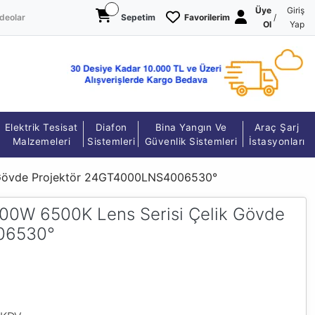
Üye
Giriş
deolar
Sepetim
Favorilerim
/
Ol
Yap
Elektrik Tesisat
Diafon
Bina Yangın Ve
Araç Şarj
Malzemeleri
Sistemleri
Güvenlik Sistemleri
İstasyonları
 Gövde Projektör 24GT4000LNS4006530°
00W 6500K Lens Serisi Çelik Gövde
06530°