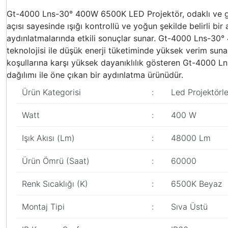
Gt-4000 Lns-30° 400W 6500K LED Projektör, odaklı ve güç
açısı sayesinde ışığı kontrollü ve yoğun şekilde belirli bi
aydınlatmalarında etkili sonuçlar sunar. Gt-4000 Lns-30° 
teknolojisi ile düşük enerji tüketiminde yüksek verim suna
koşullarına karşı yüksek dayanıklılık gösteren Gt-4000 Lns
dağılımı ile öne çıkan bir aydınlatma ürünüdür.
Ürün Kategorisi
:
Led Projektörle
Watt
:
400 W
Işık Akısı (Lm)
:
48000 Lm
Ürün Ömrü (Saat)
:
60000
Renk Sıcaklığı (K)
:
6500K Beyaz
Montaj Tipi
:
Sıva Üstü