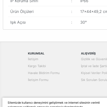
IP Koruma Sınıfı
:
IP66
Ürün Ölçüleri
:
17x44x49,2 cm
Işık Açısı
:
30°
Bu ürünün fiyat bilgisi, resim, ürün açıklamalarında ve diğer konular
Görüş ve önerileriniz için teşekkür ederiz.
Ürün resmi kalitesiz, bozuk veya görüntülenemiyor.
Ürün açıklamasında eksik bilgiler bulunuyor.
KURUMSAL
ALIŞVERİŞ
Ürün bilgilerinde hatalar bulunuyor.
İletişim
Gizlilik ve Güvenl
Ürün fiyatı diğer sitelerden daha pahalı.
Kargo Takibi
İptal ve İade Şartl
Bu ürüne benzer farklı alternatifler olmalı.
Havale Bildirim Formu
Kişisel Veriler Poli
İletişim Formu
Sık Sorulan Sorul
Sitemizde kullanıcı deneyimini geliştirmek ve internet sitesinin verimli
çalışmasını sağlamak amacıyla çerezler kullanılmaktadır.