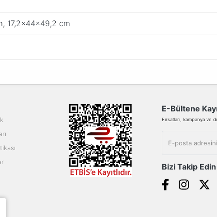
, 17,2x44x49,2 cm
da yetersiz gördüğünüz noktaları öneri formunu kullanarak tarafımıza ilete
Bu ürüne ilk yorumu siz yapın!
Yorum Yaz
E-Bültene Kayı
ik
Fırsatları, kampanya ve duy
arı
tikası
ar
Bizi Takip Edin
Gönder