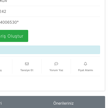
 KDV
242
4006530°
riş Oluştur
aş
Tavsiye Et
Yorum Yaz
Fiyat Alarmı
i
Önerileriniz