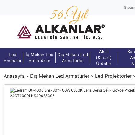
Sipari
Akıllı
Kon
Led
İç Mekan Led
Dış Mekan Led
(Smart)
Am
Ampuller
Armatürler
Armatürler
Ürünler
A
Anasayfa
Dış Mekan Led Armatürler
Led Projektörler