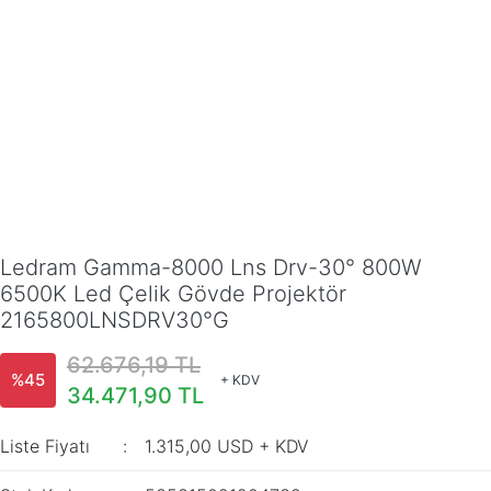
Ledram Gamma-8000 Lns Drv-30° 800W
6500K Led Çelik Gövde Projektör
2165800LNSDRV30°G
62.676,19 TL
%45
+ KDV
34.471,90 TL
Liste Fiyatı
1.315,00 USD + KDV