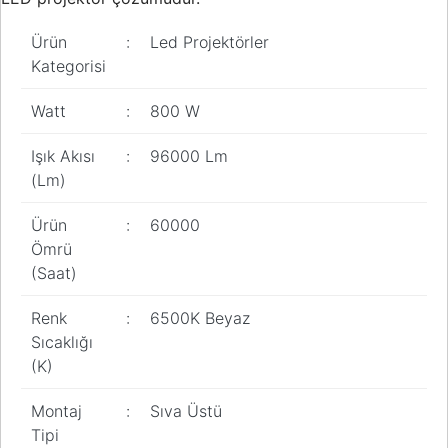
Ürün
:
Led Projektörler
Kategorisi
Watt
:
800 W
Işık Akısı
:
96000 Lm
(Lm)
Ürün
:
60000
Ömrü
(Saat)
Renk
:
6500K Beyaz
Sıcaklığı
(K)
Montaj
:
Sıva Üstü
Tipi