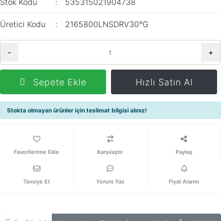
Stok Kodu
535315021904738
Üretici Kodu
2165800LNSDRV30°G
-
+
Sepete Ekle
Hızlı Satın Al
Stokta olmayan ürünler için teslimat bilgisi alınız!
Karşılaştır
Paylaş
Tavsiye Et
Yorum Yaz
Fiyat Alarmı