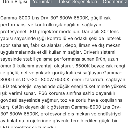
Ürün Bilgisi
Yorumlar
Taksit Seçenekleri
Önerileriniz
Gamma-8000 Lns Drv-30° 800W 6500K, güçlü ışık
performansı ve kontrollü ışık dağılımı sağlayan
profesyonel LED projektör modelidir. Dar açılı 30° lens
yapısı sayesinde ışığı kontrollü ve odaklı şekilde ileterek
spor sahaları, fabrika alanları, depo, liman ve dış mekan
uygulamalarında etkili kullanım sağlar. Driverlı sistemi
sayesinde stabil çalışma performansı sunan ürün, uzun
ömürlü kullanım avantajı oluşturur. 6500K beyaz ışık rengi
ile güçlü, net ve yüksek görüş kalitesi sağlayan Gamma-
8000 Lns Drv-30° 800W 6500K, enerji tasarrufu sağlayan
LED teknolojisi sayesinde düşük enerji tüketiminde yüksek
ışık verimi sunar. IP66 koruma sınıfına sahip dayanıklı
gövdesi sayesinde yağmur, toz ve zorlu hava koşullarına
karşı üstün dayanıklılık gösteren Gamma-8000 Lns Drv-
30° 800W 6500K, profesyonel dış mekan ve endüstriyel
aydınlatma projelerinde güvenle tercih edilen güçlü bir
LED projektör çözümüdür.