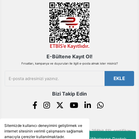
Gönder
E-Bültene Kayıt Ol!
Fırsatları, kampanya ve duyuruları ile ilgili e-posta almak ister misiniz?
EKLE
Bizi Takip Edin
Sitemizde kullanıcı deneyimini geliştirmek ve
© Tüm hakları saklıdır. Kredi kartı bilgileriniz 256bit SSL sertifikası
internet sitesinin verimli çalışmasını sağlamak
ile korunmaktadır.
amacıyla çerezler kullanılmaktadır.
Whatsapp Destek