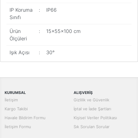
IP Koruma
:
IP66
Sınıfı
Ürün
:
15x55x100 cm
Ölçüleri
Işık Açısı
:
30°
Bu ürünün fiyat bilgisi, resim, ürün açıklamalarında ve diğer
konularda yetersiz gördüğünüz noktaları öneri formunu kullanarak
Bu ürüne ilk yorumu siz yapın!
tarafımıza iletebilirsiniz.
Görüş ve önerileriniz için teşekkür ederiz.
Yorum Yaz
KURUMSAL
ALIŞVERİŞ
Ürün resmi kalitesiz, bozuk veya görüntülenemiyor.
İletişim
Gizlilik ve Güvenlik
Ürün açıklamasında eksik bilgiler bulunuyor.
Kargo Takibi
İptal ve İade Şartları
Ürün bilgilerinde hatalar bulunuyor.
Havale Bildirim Formu
Kişisel Veriler Politikası
Ürün fiyatı diğer sitelerden daha pahalı.
İletişim Formu
Sık Sorulan Sorular
Bu ürüne benzer farklı alternatifler olmalı.