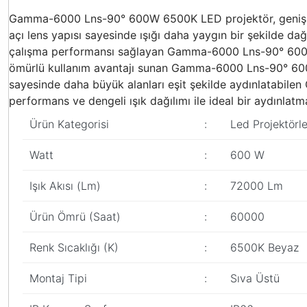
Gamma-6000 Lns-90° 600W 6500K LED projektör, geniş ala
açı lens yapısı sayesinde ışığı daha yaygın bir şekilde dağı
çalışma performansı sağlayan Gamma-6000 Lns-90° 600W 65
ömürlü kullanım avantajı sunan Gamma-6000 Lns-90° 600W 6
sayesinde daha büyük alanları eşit şekilde aydınlatabil
performans ve dengeli ışık dağılımı ile ideal bir aydınlat
Ürün Kategorisi
:
Led Projektörle
Watt
:
600 W
Işık Akısı (Lm)
:
72000 Lm
Ürün Ömrü (Saat)
:
60000
Renk Sıcaklığı (K)
:
6500K Beyaz
Montaj Tipi
:
Sıva Üstü