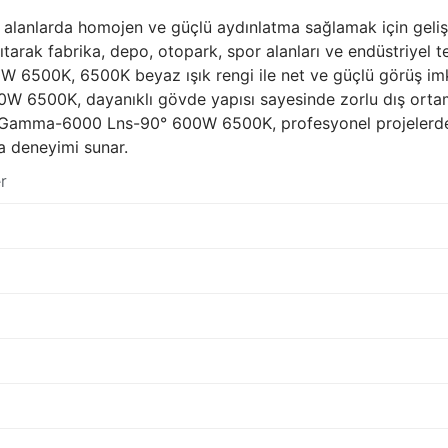
nlarda homojen ve güçlü aydınlatma sağlamak için gelişti
tarak fabrika, depo, otopark, spor alanları ve endüstriyel tesi
00K, 6500K beyaz ışık rengi ile net ve güçlü görüş imkanı 
500K, dayanıklı gövde yapısı sayesinde zorlu dış ortam ko
en Gamma-6000 Lns-90° 600W 6500K, profesyonel projelerde 
ma deneyimi sunar.
r