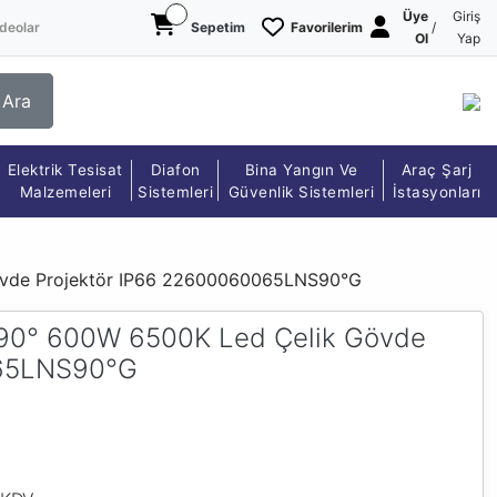
Üye
Giriş
deolar
Sepetim
Favorilerim
/
Ol
Yap
Ara
Elektrik Tesisat
Diafon
Bina Yangın Ve
Araç Şarj
Malzemeleri
Sistemleri
Güvenlik Sistemleri
İstasyonları
vde Projektör IP66 22600060065LNS90°G
0° 600W 6500K Led Çelik Gövde
065LNS90°G