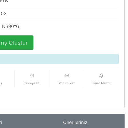
 KDV
102
LNS90°G
riş Oluştur
aş
Tavsiye Et
Yorum Yaz
Fiyat Alarmı
i
Önerileriniz