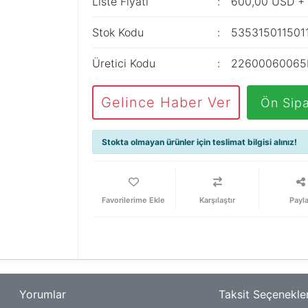
Liste Fiyatı
600,00 USD +
Stok Kodu
535315011501
Üretici Kodu
22600060065
Gelince Haber Ver
Ön Sipa
Stokta olmayan ürünler için teslimat bilgisi alınız!
Karşılaştır
Payl
Yorumlar
Taksit Seçenekler