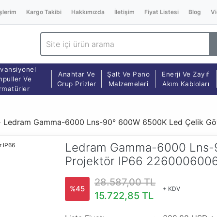
şlerim
Kargo Takibi
Hakkımızda
İletişim
Fiyat Listesi
Blog
Vi
vansiyonel
Anahtar Ve
Şalt Ve Pano
Enerji Ve Zayıf
puller Ve
Grup Prizler
Malzemeleri
Akım Kabloları
rmatürler
Ledram Gamma-6000 Lns-90° 600W 6500K Led Çelik Gö
Ledram Gamma-6000 Lns-9
Projektör IP66 22600060
28.587,00 TL
%45
+ KDV
15.722,85 TL