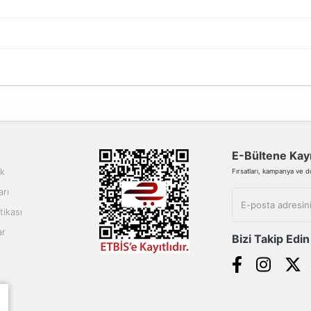
da yetersiz gördüğünüz noktaları öneri formunu kullanarak tarafımıza ilete
Bu ürüne ilk yorumu siz yapın!
Yorum Yaz
E-Bültene Kayı
ik
Fırsatları, kampanya ve duy
arı
tikası
ar
Bizi Takip Edin
Gönder