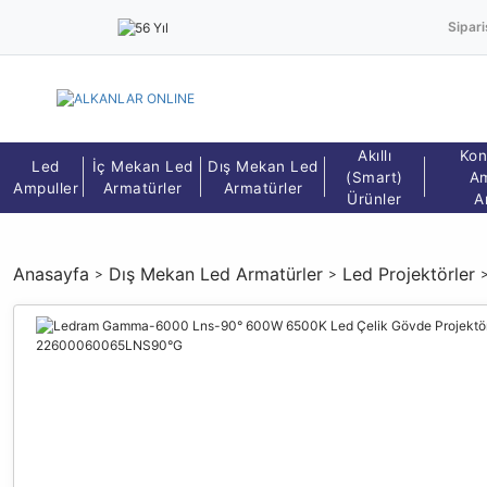
Sipari
Akıllı
Kon
Led
İç Mekan Led
Dış Mekan Led
(Smart)
Am
Ampuller
Armatürler
Armatürler
Ürünler
A
Anasayfa
Dış Mekan Led Armatürler
Led Projektörler