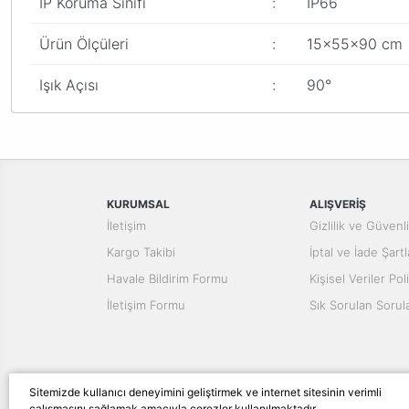
IP Koruma Sınıfı
:
IP66
Ürün Ölçüleri
:
15x55x90 cm
Işık Açısı
:
90°
Bu ürünün fiyat bilgisi, resim, ürün açıklamalarında ve diğer konular
Görüş ve önerileriniz için teşekkür ederiz.
Ürün resmi kalitesiz, bozuk veya görüntülenemiyor.
Ürün açıklamasında eksik bilgiler bulunuyor.
KURUMSAL
ALIŞVERİŞ
Ürün bilgilerinde hatalar bulunuyor.
İletişim
Gizlilik ve Güvenl
Ürün fiyatı diğer sitelerden daha pahalı.
Kargo Takibi
İptal ve İade Şartl
Bu ürüne benzer farklı alternatifler olmalı.
Havale Bildirim Formu
Kişisel Veriler Poli
İletişim Formu
Sık Sorulan Sorul
Sitemizde kullanıcı deneyimini geliştirmek ve internet sitesinin verimli
çalışmasını sağlamak amacıyla çerezler kullanılmaktadır.