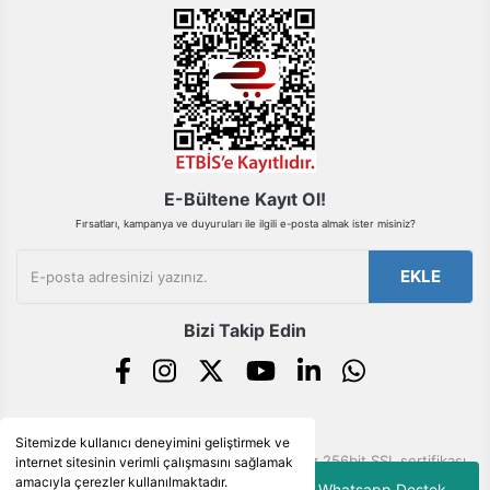
Gönder
E-Bültene Kayıt Ol!
Fırsatları, kampanya ve duyuruları ile ilgili e-posta almak ister misiniz?
EKLE
Bizi Takip Edin
Sitemizde kullanıcı deneyimini geliştirmek ve
© Tüm hakları saklıdır. Kredi kartı bilgileriniz 256bit SSL sertifikası
internet sitesinin verimli çalışmasını sağlamak
ile korunmaktadır.
amacıyla çerezler kullanılmaktadır.
Whatsapp Destek