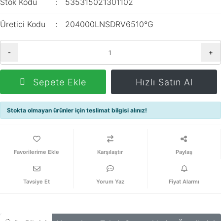
Stok Kodu
535315021301102
Üretici Kodu
204000LNSDRV6510°G
-
+
Sepete Ekle
Hızlı Satın Al
Stokta olmayan ürünler için teslimat bilgisi alınız!
Karşılaştır
Paylaş
Tavsiye Et
Yorum Yaz
Fiyat Alarmı