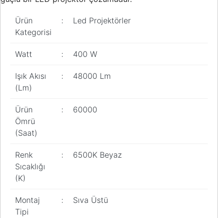
Ürün
:
Led Projektörler
Kategorisi
Watt
:
400 W
Işık Akısı
:
48000 Lm
(Lm)
Ürün
:
60000
Ömrü
(Saat)
Renk
:
6500K Beyaz
Sıcaklığı
(K)
Montaj
:
Sıva Üstü
Tipi