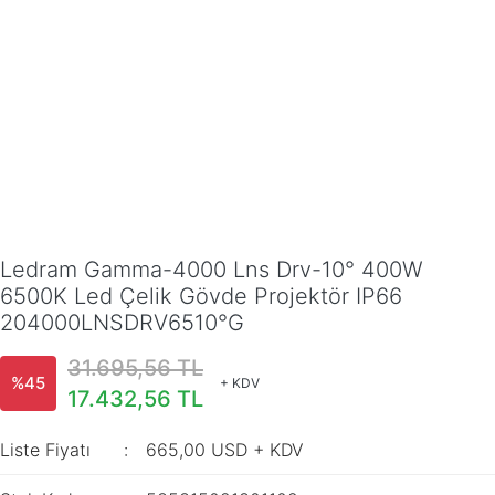
Ledram Gamma-4000 Lns Drv-10° 400W
6500K Led Çelik Gövde Projektör IP66
204000LNSDRV6510°G
31.695,56 TL
%45
+ KDV
17.432,56 TL
Liste Fiyatı
665,00 USD + KDV