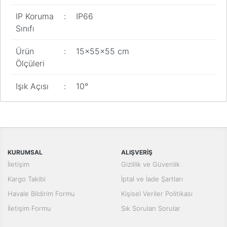
IP Koruma
:
IP66
Sınıfı
Ürün
:
15x55x55 cm
Ölçüleri
Işık Açısı
:
10°
Bu ürünün fiyat bilgisi, resim, ürün açıklamalarında ve diğer
konularda yetersiz gördüğünüz noktaları öneri formunu kullanarak
Bu ürüne ilk yorumu siz yapın!
tarafımıza iletebilirsiniz.
Görüş ve önerileriniz için teşekkür ederiz.
Yorum Yaz
KURUMSAL
ALIŞVERİŞ
Ürün resmi kalitesiz, bozuk veya görüntülenemiyor.
İletişim
Gizlilik ve Güvenlik
Ürün açıklamasında eksik bilgiler bulunuyor.
Kargo Takibi
İptal ve İade Şartları
Ürün bilgilerinde hatalar bulunuyor.
Havale Bildirim Formu
Kişisel Veriler Politikası
Ürün fiyatı diğer sitelerden daha pahalı.
İletişim Formu
Sık Sorulan Sorular
Bu ürüne benzer farklı alternatifler olmalı.