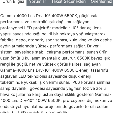
Ürün Bilgisi
Yorumlar
Taksit Seçenekleri
Önerileriniz
Gamma-4000 Lns Drv-10° 400W 6500K, güçlü ışık
performansı ve kontrollü ışık dağılımı sağlayan
profesyonel LED projektör modelidir. 10° dar açı lens
yapısı sayesinde ışığı belirli bir noktaya yoğunlaştırarak
fabrika, depo, otopark, spor sahası, kule vinç ve dış cephe
aydınlatmalarında yüksek performans sağlar. Driverlı
sistemi sayesinde stabil çalışma performansı sunan ürün,
uzun ömürlü kullanım avantajı oluşturur. 6500K beyaz ışık
rengi ile güçlü, net ve yüksek görüş kalitesi sağlayan
Gamma-4000 Lns Drv-10° 400W 6500K, enerji tasarrufu
sağlayan LED teknolojisi sayesinde düşük enerji
tüketiminde yüksek ışık verimi sunar. IP66 koruma sınıfına
sahip dayanıklı gövdesi sayesinde yağmur, toz ve zorlu
hava koşullarına karşı üstün dayanıklılık gösteren Gamma-
4000 Lns Drv-10° 400W 6500K, profesyonel dış mekan ve
endüstriyel aydınlatma projelerinde güvenle tercih edilen
güçlü bir LED projektör çözümüdür.