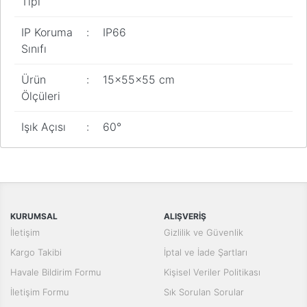
Tipi
IP Koruma
:
IP66
Sınıfı
Ürün
:
15x55x55 cm
Ölçüleri
Işık Açısı
:
60°
Bu ürünün fiyat bilgisi, resim, ürün açıklamalarında ve diğer
konularda yetersiz gördüğünüz noktaları öneri formunu kullanarak
Bu ürüne ilk yorumu siz yapın!
tarafımıza iletebilirsiniz.
Görüş ve önerileriniz için teşekkür ederiz.
Yorum Yaz
KURUMSAL
ALIŞVERİŞ
Ürün resmi kalitesiz, bozuk veya görüntülenemiyor.
İletişim
Gizlilik ve Güvenlik
Ürün açıklamasında eksik bilgiler bulunuyor.
Kargo Takibi
İptal ve İade Şartları
Ürün bilgilerinde hatalar bulunuyor.
Havale Bildirim Formu
Kişisel Veriler Politikası
Ürün fiyatı diğer sitelerden daha pahalı.
İletişim Formu
Sık Sorulan Sorular
Bu ürüne benzer farklı alternatifler olmalı.