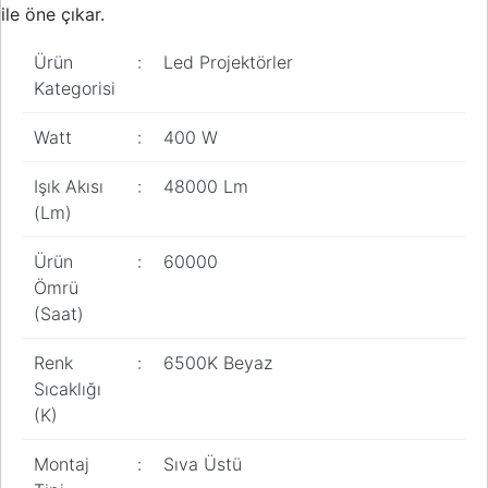
ile öne çıkar.
Pano
Aksesuarları
Ürün
:
Led Projektörler
Açtırma Bobini
Kategorisi
Kofra ve
Watt
:
400 W
Kombinasyon
Kutusu
Işık Akısı
:
48000 Lm
(Lm)
Ürün
:
60000
Ömrü
(Saat)
Renk
:
6500K Beyaz
Sıcaklığı
(K)
Montaj
:
Sıva Üstü