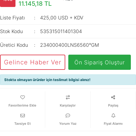
İç Mekan
11.145,18 TL
ve Prizler
Aydınlatma
XLPE Kablolar
Transdüserler
Aksesuarları
Liste Fiyatı
425,00 USD + KDV
PV1F Solar
Akım Trafoları
Kablolar
Stok Kodu
535315011401304
Darbe Akım
Yassı Kordon
Anahtarı
Üretici Kodu
234000400LNS6560°GM
Yangın Alarm
Yük Ayırıcı ve Yük
Kabloları
Kesiciler
Gelince Haber Ver
Ön Sipariş Oluştur
Fiber Optik
Reaktörler
Kablolar
Stokta olmayan ürünler için teslimat bilgisi alınız!
Aşırı Akım ve
NYRY Kablolar
Sekonder Koruma
Güç Kaynakları
Karşılaştır
Paylaş
Parafudrlar
Tavsiye Et
Yorum Yaz
Fiyat Alarmı
SoftStarterler