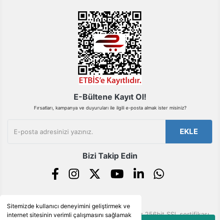
Gönder
E-Bültene Kayıt Ol!
Fırsatları, kampanya ve duyuruları ile ilgili e-posta almak ister misiniz?
EKLE
Bizi Takip Edin
Sitemizde kullanıcı deneyimini geliştirmek ve
© Tüm hakları saklıdır. Kredi kartı bilgileriniz 256bit SSL sertifikası
internet sitesinin verimli çalışmasını sağlamak