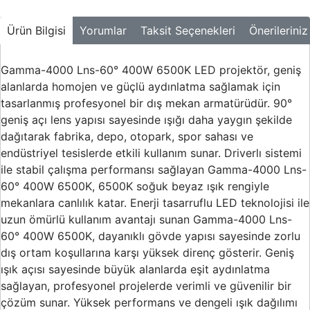
Buton ve Sinyal
Ürünleri
Ürün Bilgisi
Yorumlar
Taksit Seçenekleri
Önerileriniz
Zaman Saatleri
Gamma-4000 Lns-60° 400W 6500K LED projektör, geniş
Ölçü Aletleri
alanlarda homojen ve güçlü aydınlatma sağlamak için
tasarlanmış profesyonel bir dış mekan armatürüdür. 90°
Enerji
Analizörleri
geniş açı lens yapısı sayesinde ışığı daha yaygın şekilde
dağıtarak fabrika, depo, otopark, spor sahası ve
Frekans
endüstriyel tesislerde etkili kullanım sunar. Driverlı sistemi
Konvertörleri
ile stabil çalışma performansı sağlayan Gamma-4000 Lns-
60° 400W 6500K, 6500K soğuk beyaz ışık rengiyle
Motor Yönetim
Sistemleri
mekanlara canlılık katar. Enerji tasarruflu LED teknolojisi ile
uzun ömürlü kullanım avantajı sunan Gamma-4000 Lns-
Haberleşme
60° 400W 6500K, dayanıklı gövde yapısı sayesinde zorlu
Modülleri
dış ortam koşullarına karşı yüksek direnç gösterir. Geniş
Interface
ışık açısı sayesinde büyük alanlarda eşit aydınlatma
Haberleşme
sağlayan, profesyonel projelerde verimli ve güvenilir bir
Modülleri
çözüm sunar. Yüksek performans ve dengeli ışık dağılımı