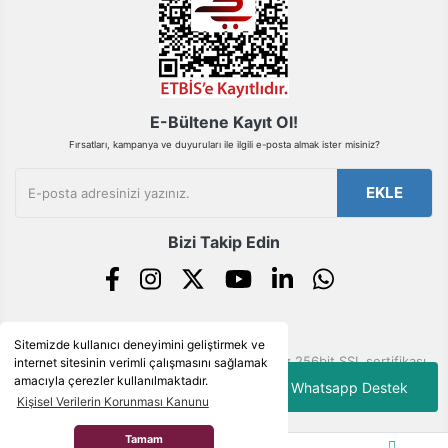
Gönder
E-Bültene Kayıt Ol!
Fırsatları, kampanya ve duyuruları ile ilgili e-posta almak ister misiniz?
EKLE
Bizi Takip Edin
Sitemizde kullanıcı deneyimini geliştirmek ve
© Tüm hakları saklıdır. Kredi kartı bilgileriniz 256bit SSL sertifikası
internet sitesinin verimli çalışmasını sağlamak
ile korunmaktadır.
amacıyla çerezler kullanılmaktadır.
Whatsapp Destek
Kişisel Verilerin Korunması Kanunu
Tamam