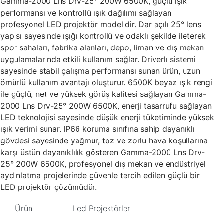
Gamma-2000 Lns Drv-25° 200W 6500K, güçlü ışık
performansı ve kontrollü ışık dağılımı sağlayan
profesyonel LED projektör modelidir. Dar açılı 25° lens
yapısı sayesinde ışığı kontrollü ve odaklı şekilde ileterek
spor sahaları, fabrika alanları, depo, liman ve dış mekan
uygulamalarında etkili kullanım sağlar. Driverlı sistemi
sayesinde stabil çalışma performansı sunan ürün, uzun
ömürlü kullanım avantajı oluşturur. 6500K beyaz ışık rengi
ile güçlü, net ve yüksek görüş kalitesi sağlayan Gamma-
2000 Lns Drv-25° 200W 6500K, enerji tasarrufu sağlayan
LED teknolojisi sayesinde düşük enerji tüketiminde yüksek
ışık verimi sunar. IP66 koruma sınıfına sahip dayanıklı
gövdesi sayesinde yağmur, toz ve zorlu hava koşullarına
karşı üstün dayanıklılık gösteren Gamma-2000 Lns Drv-
25° 200W 6500K, profesyonel dış mekan ve endüstriyel
aydınlatma projelerinde güvenle tercih edilen güçlü bir
LED projektör çözümüdür.
Ürün
:
Led Projektörler