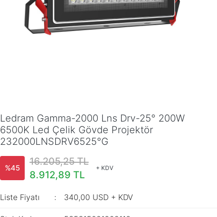
Ledram Gamma-2000 Lns Drv-25° 200W
6500K Led Çelik Gövde Projektör
232000LNSDRV6525°G
16.205,25 TL
%45
+ KDV
8.912,89 TL
Liste Fiyatı
340,00 USD + KDV