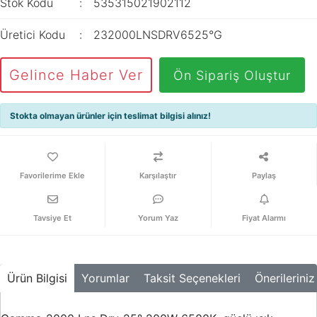
Stok Kodu
535315021902112
Üretici Kodu
232000LNSDRV6525°G
Gelince Haber Ver
Ön Sipariş Oluştur
Stokta olmayan ürünler için teslimat bilgisi alınız!
Karşılaştır
Paylaş
Tavsiye Et
Yorum Yaz
Fiyat Alarmı
Ürün Bilgisi
Yorumlar
Taksit Seçenekleri
Önerileriniz