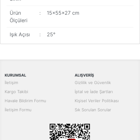
Ürün
:
15x55x27 cm
Ölçüleri
Işık Açısı
:
25°
Bu ürünün fiyat bilgisi, resim, ürün açıklamalarında ve diğer
konularda yetersiz gördüğünüz noktaları öneri formunu kullanarak
Bu ürüne ilk yorumu siz yapın!
tarafımıza iletebilirsiniz.
Görüş ve önerileriniz için teşekkür ederiz.
Yorum Yaz
KURUMSAL
ALIŞVERİŞ
Ürün resmi kalitesiz, bozuk veya görüntülenemiyor.
İletişim
Gizlilik ve Güvenlik
Ürün açıklamasında eksik bilgiler bulunuyor.
Kargo Takibi
İptal ve İade Şartları
Ürün bilgilerinde hatalar bulunuyor.
Havale Bildirim Formu
Kişisel Veriler Politikası
Ürün fiyatı diğer sitelerden daha pahalı.
İletişim Formu
Sık Sorulan Sorular
Bu ürüne benzer farklı alternatifler olmalı.