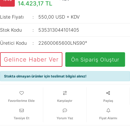
İç Mekan
14.423,17 TL
ve Prizler
Aydınlatma
XLPE Kablolar
Transdüserler
Aksesuarları
Liste Fiyatı
550,00 USD + KDV
PV1F Solar
Akım Trafoları
Kablolar
Stok Kodu
535313044101405
Darbe Akım
Yassı Kordon
Anahtarı
Üretici Kodu
22600065600LNS90°
Yangın Alarm
Yük Ayırıcı ve Yük
Kabloları
Kesiciler
Gelince Haber Ver
Ön Sipariş Oluştur
Fiber Optik
Reaktörler
Kablolar
Stokta olmayan ürünler için teslimat bilgisi alınız!
Aşırı Akım ve
NYRY Kablolar
Sekonder Koruma
Güç Kaynakları
Karşılaştır
Paylaş
Parafudrlar
Tavsiye Et
Yorum Yaz
Fiyat Alarmı
SoftStarterler