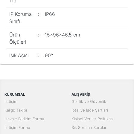
Tipi
IP Koruma
:
IP66
Sınıfı
Ürün
:
15x96x46,5 cm
Ölçüleri
Işık Açısı
:
90°
Bu ürünün fiyat bilgisi, resim, ürün açıklamalarında ve diğer
konularda yetersiz gördüğünüz noktaları öneri formunu kullanarak
Bu ürüne ilk yorumu siz yapın!
tarafımıza iletebilirsiniz.
Görüş ve önerileriniz için teşekkür ederiz.
Yorum Yaz
KURUMSAL
ALIŞVERİŞ
Ürün resmi kalitesiz, bozuk veya görüntülenemiyor.
İletişim
Gizlilik ve Güvenlik
Ürün açıklamasında eksik bilgiler bulunuyor.
Kargo Takibi
İptal ve İade Şartları
Ürün bilgilerinde hatalar bulunuyor.
Havale Bildirim Formu
Kişisel Veriler Politikası
Ürün fiyatı diğer sitelerden daha pahalı.
İletişim Formu
Sık Sorulan Sorular
Bu ürüne benzer farklı alternatifler olmalı.