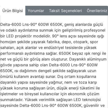
Buton ve Sinyal
Ürünleri
Ürün Bilgisi
Yorumlar
Taksit Seçenekleri
Önerileriniz
Zaman Saatleri
Delta-6000 Lns-90° 600W 6500K, geniş alanlarda güçlü
Ölçü Aletleri
ve odaklı aydınlatma sunmak için geliştirilmiş profesyonel
bir LED projektör modelidir. 90° lens açısı sayesinde ışığı
Enerji
Analizörleri
homojen şekilde yayarak fabrika, depo, otopark, spor
sahaları, açık alanlar ve endüstriyel tesislerde yüksek
Frekans
performanslı aydınlatma sağlar. 6500K beyaz ışık rengi ile
Konvertörleri
net ve güçlü bir görüş alanı oluşturur. Dayanıklı alüminyum
gövde yapısına sahip olan Delta-6000 Lns-90° 600W
Motor Yönetim
Sistemleri
6500K, ısı dağılımını dengeli şekilde sağlayarak uzun
ömürlü kullanım avantajı sunar. Dış ortam koşullarına
Haberleşme
dayanıklı yapısı sayesinde yağmur, nem ve toza karşı
Modülleri
yüksek koruma sağlayan ürün, düşük enerji tüketimi ile
Interface
işletmeler ve bireysel kullanıcılar için ekonomik çözüm
Haberleşme
sunmaktadır. Yüksek verimlilik sağlayan LED teknolojisi
Modülleri
sayesinde Delta-6000 Lns-90° 600W 6500K, güvenilir ve