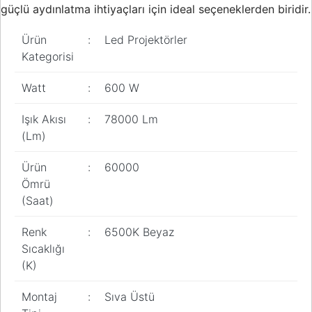
güçlü aydınlatma ihtiyaçları için ideal seçeneklerden biridir.
Pano
Aksesuarları
Ürün
:
Led Projektörler
Açtırma Bobini
Kategorisi
Kofra ve
Watt
:
600 W
Kombinasyon
Kutusu
Işık Akısı
:
78000 Lm
(Lm)
Ürün
:
60000
Ömrü
(Saat)
Renk
:
6500K Beyaz
Sıcaklığı
(K)
Montaj
:
Sıva Üstü