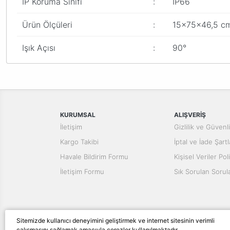
IP Koruma Sınıfı
:
IP66
Ürün Ölçüleri
:
15x75x46,5 c
Işık Açısı
:
90°
Bu ürünün fiyat bilgisi, resim, ürün açıklamalarında ve diğer konular
Görüş ve önerileriniz için teşekkür ederiz.
Ürün resmi kalitesiz, bozuk veya görüntülenemiyor.
Ürün açıklamasında eksik bilgiler bulunuyor.
KURUMSAL
ALIŞVERİŞ
Ürün bilgilerinde hatalar bulunuyor.
İletişim
Gizlilik ve Güvenl
Ürün fiyatı diğer sitelerden daha pahalı.
Kargo Takibi
İptal ve İade Şartl
Bu ürüne benzer farklı alternatifler olmalı.
Havale Bildirim Formu
Kişisel Veriler Poli
İletişim Formu
Sık Sorulan Sorul
Sitemizde kullanıcı deneyimini geliştirmek ve internet sitesinin verimli
çalışmasını sağlamak amacıyla çerezler kullanılmaktadır.