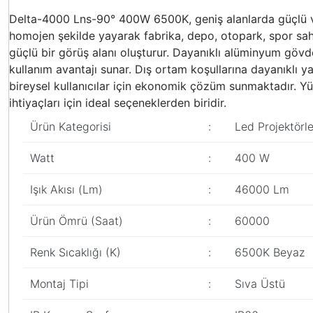
Delta-4000 Lns-90° 400W 6500K, geniş alanlarda güçlü ve o
homojen şekilde yayarak fabrika, depo, otopark, spor saha
güçlü bir görüş alanı oluşturur. Dayanıklı alüminyum göv
kullanım avantajı sunar. Dış ortam koşullarına dayanıklı 
bireysel kullanıcılar için ekonomik çözüm sunmaktadır. Y
ihtiyaçları için ideal seçeneklerden biridir.
Ürün Kategorisi
:
Led Projektörle
Watt
:
400 W
Işık Akısı (Lm)
:
46000 Lm
Ürün Ömrü (Saat)
:
60000
Renk Sıcaklığı (K)
:
6500K Beyaz
Montaj Tipi
:
Sıva Üstü