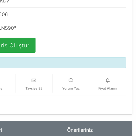
 KDV
506
LNS90°
riş Oluştur
aş
Tavsiye Et
Yorum Yaz
Fiyat Alarmı
i
Önerileriniz