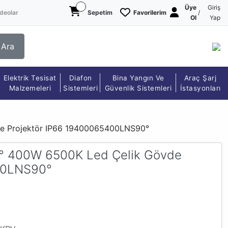
Üye
Giriş
deolar
Sepetim
Favorilerim
/
Ol
Yap
Ara
Elektrik Tesisat
Diafon
Bina Yangın Ve
Araç Şarj
Malzemeleri
Sistemleri
Güvenlik Sistemleri
İstasyonları
e Projektör IP66 19400065400LNS90°
° 400W 6500K Led Çelik Gövde
00LNS90°