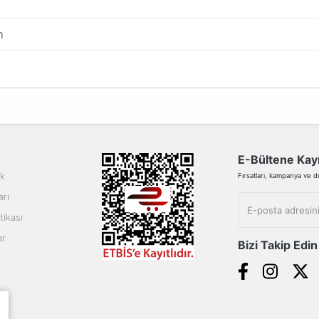
m
da yetersiz gördüğünüz noktaları öneri formunu kullanarak tarafımıza ilete
Bu ürüne ilk yorumu siz yapın!
Yorum Yaz
E-Bültene Kayı
ik
Fırsatları, kampanya ve duy
arı
tikası
ar
Bizi Takip Edin
Gönder