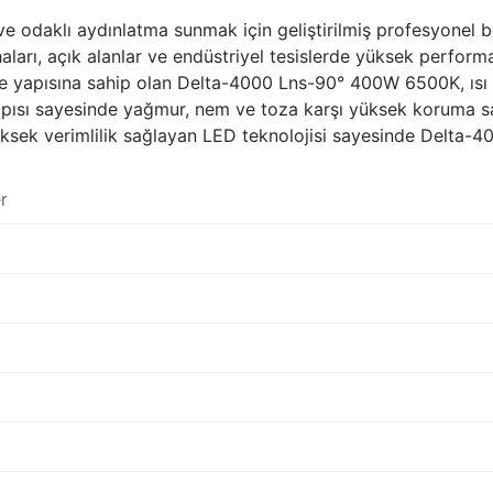
daklı aydınlatma sunmak için geliştirilmiş profesyonel bir
ları, açık alanlar ve endüstriyel tesislerde yüksek performa
de yapısına sahip olan Delta-4000 Lns-90° 400W 6500K, ısı 
yapısı sayesinde yağmur, nem ve toza karşı yüksek koruma sağ
üksek verimlilik sağlayan LED teknolojisi sayesinde Delta
r