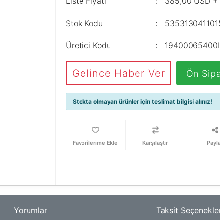
Liste Fiyatı
385,00 USD +
Stok Kodu
535313041101
Üretici Kodu
19400065400
Gelince Haber Ver
Ön Sipa
Stokta olmayan ürünler için teslimat bilgisi alınız!
Karşılaştır
Payl
Yorumlar
Taksit Seçenekler