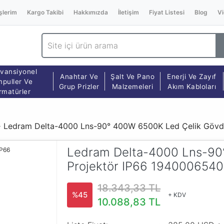
şlerim
Kargo Takibi
Hakkımızda
İletişim
Fiyat Listesi
Blog
Vi
vansiyonel
Anahtar Ve
Şalt Ve Pano
Enerji Ve Zayıf
puller Ve
Grup Prizler
Malzemeleri
Akım Kabloları
rmatürler
Ledram Delta-4000 Lns-90° 400W 6500K Led Çelik Gövd
Ledram Delta-4000 Lns-90
Projektör IP66 194000654
18.343,33 TL
%45
+ KDV
10.088,83 TL