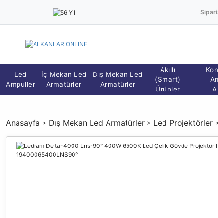
Sipari
Akıllı
Kon
Led
İç Mekan Led
Dış Mekan Led
(Smart)
Am
Ampuller
Armatürler
Armatürler
Ürünler
A
Anasayfa
Dış Mekan Led Armatürler
Led Projektörler