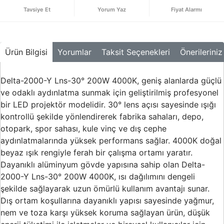
Buton ve Sinyal
Tavsiye Et
Yorum Yaz
Fiyat Alarmı
Ürünleri
Zaman Saatleri
Ürün Bilgisi
Yorumlar
Taksit Seçenekleri
Önerileriniz
Ölçü Aletleri
Enerji
Delta-2000-Y Lns-30° 200W 4000K, geniş alanlarda güçlü
Analizörleri
ve odaklı aydınlatma sunmak için geliştirilmiş profesyonel
bir LED projektör modelidir. 30° lens açısı sayesinde ışığı
Frekans
Konvertörleri
kontrollü şekilde yönlendirerek fabrika sahaları, depo,
otopark, spor sahası, kule vinç ve dış cephe
Motor Yönetim
aydınlatmalarında yüksek performans sağlar. 4000K doğal
Sistemleri
beyaz ışık rengiyle ferah bir çalışma ortamı yaratır.
Haberleşme
Dayanıklı alüminyum gövde yapısına sahip olan Delta-
Modülleri
2000-Y Lns-30° 200W 4000K, ısı dağılımını dengeli
şekilde sağlayarak uzun ömürlü kullanım avantajı sunar.
Interface
Dış ortam koşullarına dayanıklı yapısı sayesinde yağmur,
Haberleşme
nem ve toza karşı yüksek koruma sağlayan ürün, düşük
Modülleri