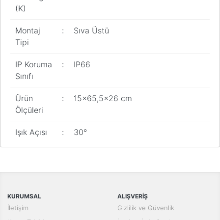
(K)
Montaj
:
Sıva Üstü
Tipi
IP Koruma
:
IP66
Sınıfı
Ürün
:
15x65,5x26 cm
Ölçüleri
Işık Açısı
:
30°
Bu ürünün fiyat bilgisi, resim, ürün açıklamalarında ve diğer
konularda yetersiz gördüğünüz noktaları öneri formunu kullanarak
Bu ürüne ilk yorumu siz yapın!
tarafımıza iletebilirsiniz.
Görüş ve önerileriniz için teşekkür ederiz.
Yorum Yaz
KURUMSAL
ALIŞVERİŞ
Ürün resmi kalitesiz, bozuk veya görüntülenemiyor.
İletişim
Gizlilik ve Güvenlik
Ürün açıklamasında eksik bilgiler bulunuyor.