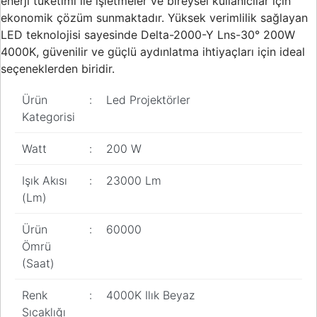
enerji tüketimi ile işletmeler ve bireysel kullanıcılar için
Pano
ekonomik çözüm sunmaktadır. Yüksek verimlilik sağlayan
Aksesuarları
LED teknolojisi sayesinde Delta-2000-Y Lns-30° 200W
4000K, güvenilir ve güçlü aydınlatma ihtiyaçları için ideal
Açtırma Bobini
seçeneklerden biridir.
Kofra ve
Kombinasyon
Ürün
:
Led Projektörler
Kutusu
Kategorisi
Watt
:
200 W
Işık Akısı
:
23000 Lm
(Lm)
Ürün
:
60000
Ömrü
(Saat)
Renk
:
4000K Ilık Beyaz
Sıcaklığı