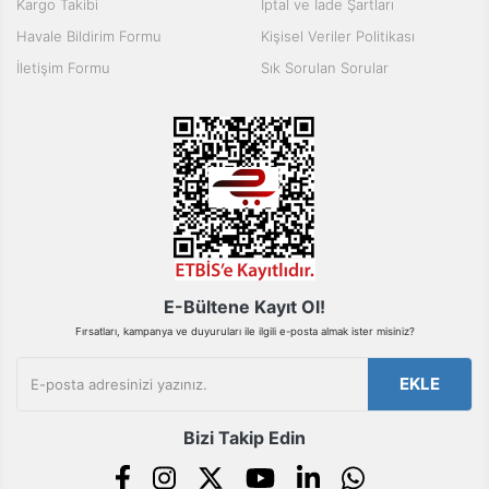
Kargo Takibi
İptal ve İade Şartları
Ürün bilgilerinde hatalar bulunuyor.
Havale Bildirim Formu
Kişisel Veriler Politikası
Ürün fiyatı diğer sitelerden daha pahalı.
İletişim Formu
Sık Sorulan Sorular
Bu ürüne benzer farklı alternatifler olmalı.
Gönder
E-Bültene Kayıt Ol!
Fırsatları, kampanya ve duyuruları ile ilgili e-posta almak ister misiniz?
EKLE
Bizi Takip Edin