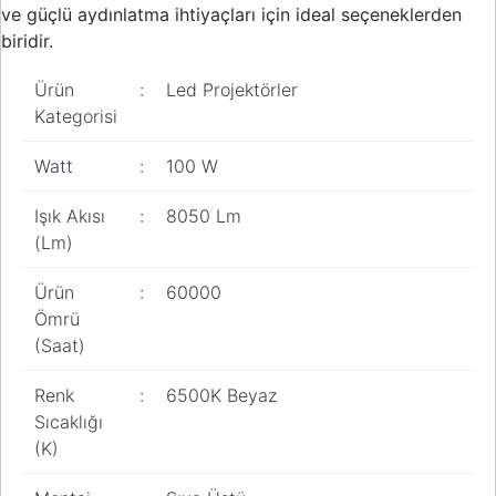
ve güçlü aydınlatma ihtiyaçları için ideal seçeneklerden
Pano
Aksesuarları
biridir.
Açtırma Bobini
Ürün
:
Led Projektörler
Kategorisi
Kofra ve
Kombinasyon
Watt
:
100 W
Kutusu
Işık Akısı
:
8050 Lm
(Lm)
Ürün
:
60000
Ömrü
(Saat)
Renk
:
6500K Beyaz
Sıcaklığı
(K)