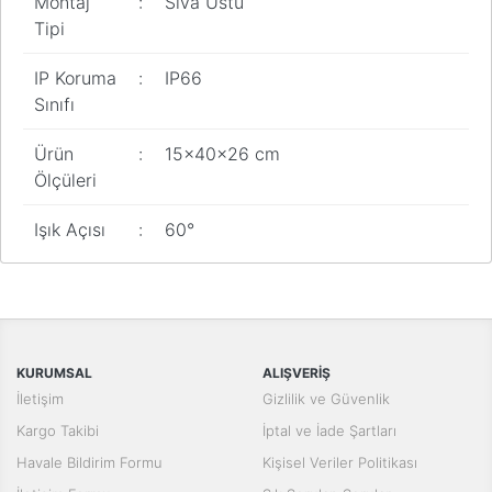
Montaj
:
Sıva Üstü
Tipi
IP Koruma
:
IP66
Sınıfı
Ürün
:
15x40x26 cm
Ölçüleri
Işık Açısı
:
60°
Bu ürünün fiyat bilgisi, resim, ürün açıklamalarında ve diğer
konularda yetersiz gördüğünüz noktaları öneri formunu kullanarak
Bu ürüne ilk yorumu siz yapın!
tarafımıza iletebilirsiniz.
Görüş ve önerileriniz için teşekkür ederiz.
Yorum Yaz
KURUMSAL
ALIŞVERİŞ
Ürün resmi kalitesiz, bozuk veya görüntülenemiyor.
İletişim
Gizlilik ve Güvenlik
Ürün açıklamasında eksik bilgiler bulunuyor.
Kargo Takibi
İptal ve İade Şartları
Ürün bilgilerinde hatalar bulunuyor.
Havale Bildirim Formu
Kişisel Veriler Politikası
Ürün fiyatı diğer sitelerden daha pahalı.