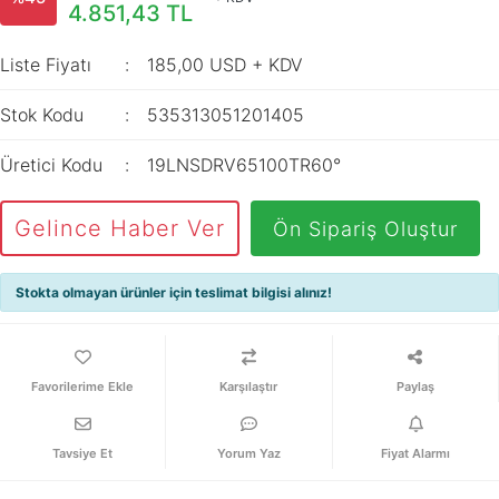
İç Mekan
4.851,43 TL
ve Prizler
Aydınlatma
XLPE Kablolar
Transdüserler
Aksesuarları
Liste Fiyatı
185,00 USD + KDV
PV1F Solar
Akım Trafoları
Kablolar
Stok Kodu
535313051201405
Darbe Akım
Yassı Kordon
Anahtarı
Üretici Kodu
19LNSDRV65100TR60°
Yangın Alarm
Yük Ayırıcı ve Yük
Kabloları
Kesiciler
Gelince Haber Ver
Ön Sipariş Oluştur
Fiber Optik
Reaktörler
Kablolar
Stokta olmayan ürünler için teslimat bilgisi alınız!
Aşırı Akım ve
NYRY Kablolar
Sekonder Koruma
Güç Kaynakları
Karşılaştır
Paylaş
Parafudrlar
Tavsiye Et
Yorum Yaz
Fiyat Alarmı
SoftStarterler