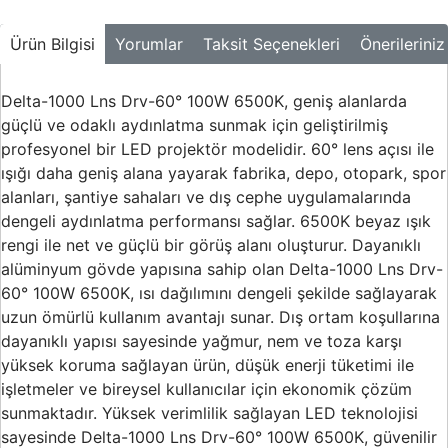
Buton ve Sinyal
Ürünleri
Ürün Bilgisi
Yorumlar
Taksit Seçenekleri
Önerileriniz
Zaman Saatleri
Delta-1000 Lns Drv-60° 100W 6500K, geniş alanlarda
Ölçü Aletleri
güçlü ve odaklı aydınlatma sunmak için geliştirilmiş
profesyonel bir LED projektör modelidir. 60° lens açısı ile
Enerji
Analizörleri
ışığı daha geniş alana yayarak fabrika, depo, otopark, spor
alanları, şantiye sahaları ve dış cephe uygulamalarında
Frekans
dengeli aydınlatma performansı sağlar. 6500K beyaz ışık
Konvertörleri
rengi ile net ve güçlü bir görüş alanı oluşturur. Dayanıklı
alüminyum gövde yapısına sahip olan Delta-1000 Lns Drv-
Motor Yönetim
Sistemleri
60° 100W 6500K, ısı dağılımını dengeli şekilde sağlayarak
uzun ömürlü kullanım avantajı sunar. Dış ortam koşullarına
Haberleşme
dayanıklı yapısı sayesinde yağmur, nem ve toza karşı
Modülleri
yüksek koruma sağlayan ürün, düşük enerji tüketimi ile
Interface
işletmeler ve bireysel kullanıcılar için ekonomik çözüm
Haberleşme
sunmaktadır. Yüksek verimlilik sağlayan LED teknolojisi
Modülleri
sayesinde Delta-1000 Lns Drv-60° 100W 6500K, güvenilir