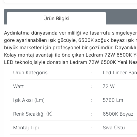
Ürün Bilgisi
Aydınlatma dünyasında verimliliği ve tasarrufu simgeleyen
göre ayarlanabilen ışık gücüyle, 6500K soğuk beyaz ışık re
büyük marketler için profesyonel bir çözümdür. Dayanıklı
Kolay montaj avantajı ile öne çıkan Ledram 72W 6500K Yen
LED teknolojisiyle donatılan Ledram 72W 6500K Yeni Nesi
Ürün Kategorisi
:
Led Lineer Ban
Watt
:
72 W
Işık Akısı (Lm)
:
5760 Lm
Renk Sıcaklığı (K)
:
6500K Beyaz
Montaj Tipi
:
Sıva Üstü