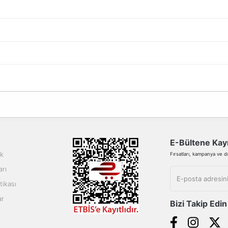
da yetersiz gördüğünüz noktaları öneri formunu kullanarak tarafımıza ilete
Bu ürüne ilk yorumu siz yapın!
Yorum Yaz
E-Bültene Kayı
ik
Fırsatları, kampanya ve duy
arı
tikası
ar
Bizi Takip Edin