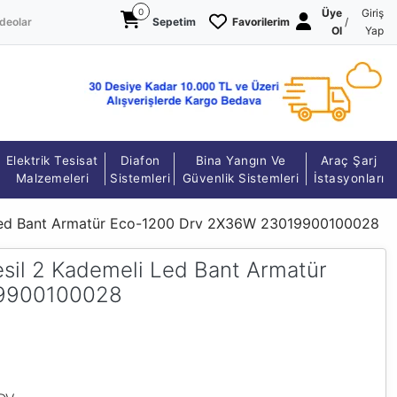
0
Üye
Giriş
deolar
Sepetim
Favorilerim
/
Ol
Yap
Elektrik Tesisat
Diafon
Bina Yangın Ve
Araç Şarj
Malzemeleri
Sistemleri
Güvenlik Sistemleri
İstasyonları
Led Bant Armatür Eco-1200 Drv 2X36W 23019900100028
il 2 Kademeli Led Bant Armatür
19900100028