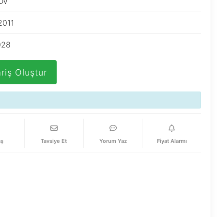
KDV
2011
028
riş Oluştur
aş
Tavsiye Et
Yorum Yaz
Fiyat Alarmı