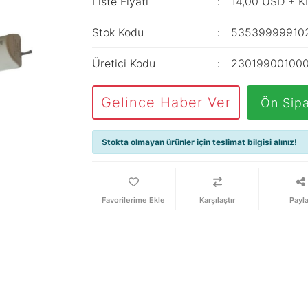
Liste Fiyatı
14,00 USD + 
Stok Kodu
53539999910
Üretici Kodu
23019900100
Gelince Haber Ver
Ön Sipa
Stokta olmayan ürünler için teslimat bilgisi alınız!
Karşılaştır
Payl