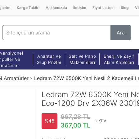
şlerim
Kargo Takibi
Hakkımızda
İletişim
Fiyat Listesi
Blog
Vi
Ara
vansiyonel
Anahtar Ve
Şalt Ve Pano
Enerji Ve Zayıf
puller Ve
Grup Prizler
Malzemeleri
Akım Kabloları
rmatürler
pi Armatürler
Ledram 72W 6500K Yeni Nesil 2 Kademeli 
Ledram 72W 6500K Yeni Nes
Eco-1200 Drv 2X36W 230
667,28 TL
%45
+ KDV
367,00 TL