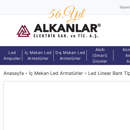
Sipari
Akıllı
Kon
Led
İç Mekan Led
Dış Mekan Led
(Smart)
Am
Ampuller
Armatürler
Armatürler
Ürünler
A
Anasayfa
İç Mekan Led Armatürler
Led Linear Bant Ti