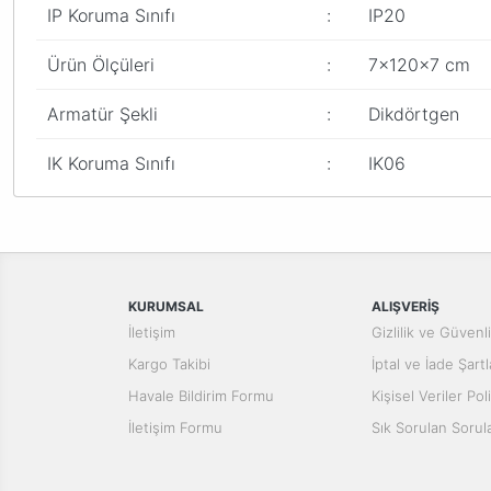
IP Koruma Sınıfı
:
IP20
Ürün Ölçüleri
:
7x120x7 cm
Armatür Şekli
:
Dikdörtgen
IK Koruma Sınıfı
:
IK06
Bu ürünün fiyat bilgisi, resim, ürün açıklamalarında ve diğer konular
Görüş ve önerileriniz için teşekkür ederiz.
Ürün resmi kalitesiz, bozuk veya görüntülenemiyor.
Ürün açıklamasında eksik bilgiler bulunuyor.
KURUMSAL
ALIŞVERİŞ
Ürün bilgilerinde hatalar bulunuyor.
İletişim
Gizlilik ve Güvenl
Ürün fiyatı diğer sitelerden daha pahalı.
Kargo Takibi
İptal ve İade Şartl
Bu ürüne benzer farklı alternatifler olmalı.
Havale Bildirim Formu
Kişisel Veriler Poli
İletişim Formu
Sık Sorulan Sorul