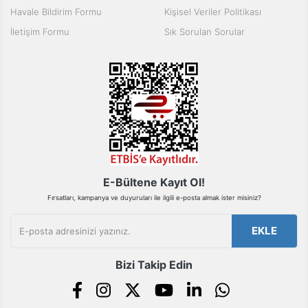
Ürün bilgilerinde hatalar bulunuyor.
Havale Bildirim Formu
Kişisel Veriler Politikası
Ürün fiyatı diğer sitelerden daha pahalı.
İletişim Formu
Sık Sorulan Sorular
Bu ürüne benzer farklı alternatifler olmalı.
Gönder
E-Bültene Kayıt Ol!
Fırsatları, kampanya ve duyuruları ile ilgili e-posta almak ister misiniz?
EKLE
Bizi Takip Edin