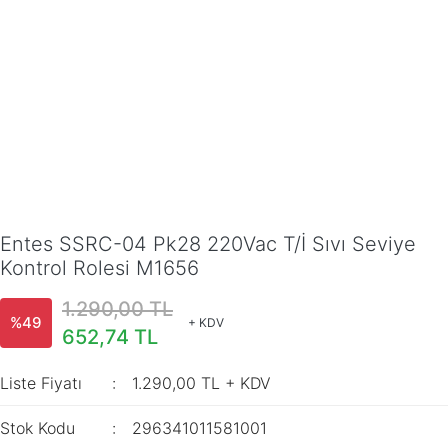
Entes SSRC-04 Pk28 220Vac T/İ Sıvı Seviye
Kontrol Rolesi M1656
1.290,00 TL
%49
+ KDV
652,74 TL
Liste Fiyatı
1.290,00 TL + KDV
Stok Kodu
296341011581001