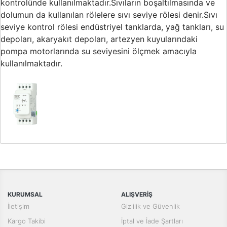
kontrolünde kullanılmaktadır.Sıvıların boşaltılmasında ve
dolumun da kullanılan rölelere sıvı seviye rölesi denir.Sıvı
seviye kontrol rölesi endüstriyel tanklarda, yağ tankları, su
depoları, akaryakıt depoları, artezyen kuyularındaki
pompa motorlarında su seviyesini ölçmek amacıyla
kullanılmaktadır.
Bu ürünün fiyat bilgisi, resim, ürün açıklamalarında ve diğer
konularda yetersiz gördüğünüz noktaları öneri formunu kullanarak
Bu ürüne ilk yorumu siz yapın!
tarafımıza iletebilirsiniz.
Görüş ve önerileriniz için teşekkür ederiz.
Yorum Yaz
KURUMSAL
ALIŞVERİŞ
Ürün resmi kalitesiz, bozuk veya görüntülenemiyor.
İletişim
Gizlilik ve Güvenlik
Ürün açıklamasında eksik bilgiler bulunuyor.
Kargo Takibi
İptal ve İade Şartları