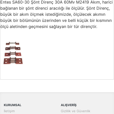
Entes SA60-30 Şönt Direnç 30A 60Mv M2419 Akım, harici
Buton ve Sinyal
Ürünleri
bağlanan bir şönt direnci aracılığı ile ölçülür. Şönt Direnç,
büyük bir akım ölçmek istediğimizde, ölçülecek akımın
Zaman Saatleri
büyük bir bölümünün üzerinden ve belli küçük bir kısmının
ölçü aletinden geçmesini sağlayan bir tür dirençtir.
Ölçü Aletleri
Enerji
Analizörleri
Frekans
Konvertörleri
Motor Yönetim
Sistemleri
Bu ürünün fiyat bilgisi, resim, ürün açıklamalarında ve diğer
Haberleşme
konularda yetersiz gördüğünüz noktaları öneri formunu kullanarak
Bu ürüne ilk yorumu siz yapın!
Modülleri
tarafımıza iletebilirsiniz.
Görüş ve önerileriniz için teşekkür ederiz.
Interface
Haberleşme
Yorum Yaz
KURUMSAL
ALIŞVERİŞ
Ürün resmi kalitesiz, bozuk veya görüntülenemiyor.
Modülleri
İletişim
Gizlilik ve Güvenlik