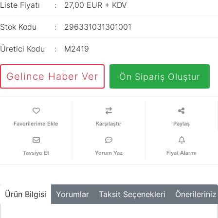
İç Mekan
Liste Fiyatı
27,00 EUR + KDV
ve Prizler
Aydınlatma
XLPE Kablolar
Transdüserler
Aksesuarları
Stok Kodu
296331031301001
PV1F Solar
Akım Trafoları
Kablolar
Üretici Kodu
M2419
Darbe Akım
Yassı Kordon
Anahtarı
Gelince Haber Ver
Ön Sipariş Oluştur
Yangın Alarm
Yük Ayırıcı ve Yük
Kabloları
Kesiciler
Fiber Optik
Reaktörler
Kablolar
Karşılaştır
Paylaş
Aşırı Akım ve
NYRY Kablolar
Sekonder Koruma
Tavsiye Et
Yorum Yaz
Fiyat Alarmı
Güç Kaynakları
Parafudrlar
Ürün Bilgisi
Yorumlar
Taksit Seçenekleri
Önerileriniz
SoftStarterler