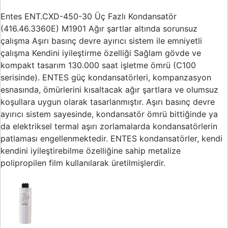
Buton ve Sinyal
Ürünleri
Entes ENT.CXD-450-30 Üç Fazlı Kondansatör
(416.46.3360E) M1901 Ağır şartlar altında sorunsuz
Zaman Saatleri
çalışma Aşırı basınç devre ayırıcı sistem ile emniyetli
çalışma Kendini iyileştirme özelliği Sağlam gövde ve
Ölçü Aletleri
kompakt tasarım 130.000 saat işletme ömrü (C100
Enerji
serisinde). ENTES güç kondansatörleri, kompanzasyon
Analizörleri
esnasında, ömürlerini kısaltacak ağır şartlara ve olumsuz
koşullara uygun olarak tasarlanmıştır. Aşırı basınç devre
Frekans
ayırıcı sistem sayesinde, kondansatör ömrü bittiğinde ya
Konvertörleri
da elektriksel termal aşırı zorlamalarda kondansatörlerin
Motor Yönetim
patlaması engellenmektedir. ENTES kondansatörler, kendi
Sistemleri
kendini iyileştirebilme özelliğine sahip metalize
polipropilen film kullanılarak üretilmişlerdir.
Haberleşme
Modülleri
Interface
Haberleşme
Modülleri