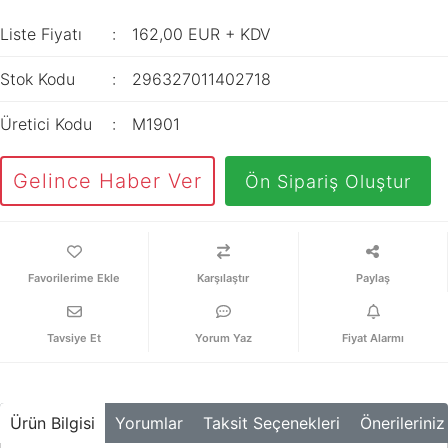
İç Mekan
ve Prizler
Aydınlatma
XLPE Kablolar
Liste Fiyatı
162,00 EUR + KDV
Transdüserler
Aksesuarları
PV1F Solar
Akım Trafoları
Stok Kodu
296327011402718
Kablolar
Darbe Akım
Yassı Kordon
Üretici Kodu
M1901
Anahtarı
Yangın Alarm
Yük Ayırıcı ve Yük
Gelince Haber Ver
Ön Sipariş Oluştur
Kabloları
Kesiciler
Fiber Optik
Reaktörler
Kablolar
Aşırı Akım ve
Karşılaştır
Paylaş
NYRY Kablolar
Sekonder Koruma
Güç Kaynakları
Tavsiye Et
Yorum Yaz
Fiyat Alarmı
Parafudrlar
SoftStarterler
Ürün Bilgisi
Yorumlar
Taksit Seçenekleri
Önerileriniz