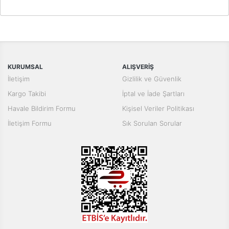
Pano
Bu ürünün fiyat bilgisi, resim, ürün açıklamalarında ve diğer
Aksesuarları
konularda yetersiz gördüğünüz noktaları öneri formunu kullanarak
Bu ürüne ilk yorumu siz yapın!
tarafımıza iletebilirsiniz.
Açtırma Bobini
Görüş ve önerileriniz için teşekkür ederiz.
Kofra ve
Yorum Yaz
KURUMSAL
ALIŞVERİŞ
Kombinasyon
Ürün resmi kalitesiz, bozuk veya görüntülenemiyor.
Kutusu
İletişim
Gizlilik ve Güvenlik
Ürün açıklamasında eksik bilgiler bulunuyor.
Kargo Takibi
İptal ve İade Şartları
Ürün bilgilerinde hatalar bulunuyor.
Havale Bildirim Formu
Kişisel Veriler Politikası
Ürün fiyatı diğer sitelerden daha pahalı.
İletişim Formu
Sık Sorulan Sorular
Bu ürüne benzer farklı alternatifler olmalı.
Gönder