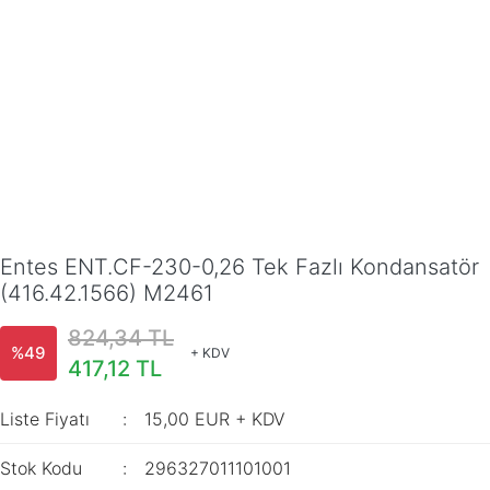
Entes ENT.CF-230-0,26 Tek Fazlı Kondansatör
(416.42.1566) M2461
824,34 TL
%49
+ KDV
417,12 TL
Liste Fiyatı
15,00 EUR + KDV
Stok Kodu
296327011101001