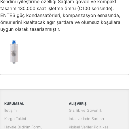
Kendini iyileştirme özelliği Sağlam gövde ve kompakt
tasarım 130.000 saat işletme ömrü (C100 serisinde).
ENTES güç kondansatörleri, kompanzasyon esnasında,
ömürlerini kısaltacak ağır şartlara ve olumsuz koşullara
uygun olarak tasarlanmıştır.
Bu ürünün fiyat bilgisi, resim, ürün açıklamalarında ve diğer
konularda yetersiz gördüğünüz noktaları öneri formunu kullanarak
Bu ürüne ilk yorumu siz yapın!
tarafımıza iletebilirsiniz.
Görüş ve önerileriniz için teşekkür ederiz.
Yorum Yaz
KURUMSAL
ALIŞVERİŞ
Ürün resmi kalitesiz, bozuk veya görüntülenemiyor.
İletişim
Gizlilik ve Güvenlik
Ürün açıklamasında eksik bilgiler bulunuyor.
Kargo Takibi
İptal ve İade Şartları
Ürün bilgilerinde hatalar bulunuyor.
Havale Bildirim Formu
Kişisel Veriler Politikası