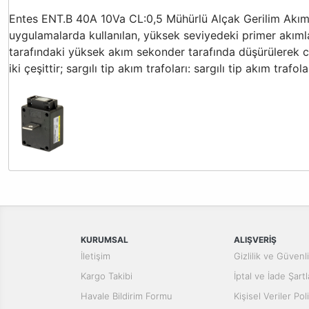
Entes ENT.B 40A 10Va CL:0,5 Mühürlü Alçak Gerilim Akım
uygulamalarda kullanılan, yüksek seviyedeki primer akımla
tarafındaki yüksek akım sekonder tarafında düşürülerek ciha
iki çeşittir; sargılı tip akım trafoları: sargılı tip akım tr
Bu ürünün fiyat bilgisi, resim, ürün açıklamalarında ve diğer konular
Görüş ve önerileriniz için teşekkür ederiz.
Ürün resmi kalitesiz, bozuk veya görüntülenemiyor.
Ürün açıklamasında eksik bilgiler bulunuyor.
KURUMSAL
ALIŞVERİŞ
Ürün bilgilerinde hatalar bulunuyor.
İletişim
Gizlilik ve Güvenl
Ürün fiyatı diğer sitelerden daha pahalı.
Kargo Takibi
İptal ve İade Şartl
Bu ürüne benzer farklı alternatifler olmalı.
Havale Bildirim Formu
Kişisel Veriler Poli