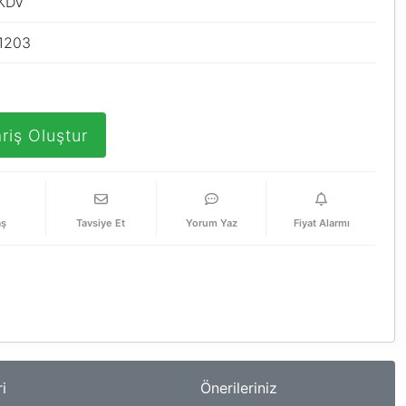
 KDV
1203
5
riş Oluştur
aş
Tavsiye Et
Yorum Yaz
Fiyat Alarmı
i
Önerileriniz