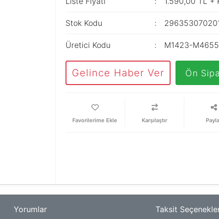
Liste Fiyatı
1.590,00 TL +
Stok Kodu
29635307020
Üretici Kodu
M1423-M465
Gelince Haber Ver
Ön Sipa
Karşılaştır
Payl
Yorumlar
Taksit Seçenekler