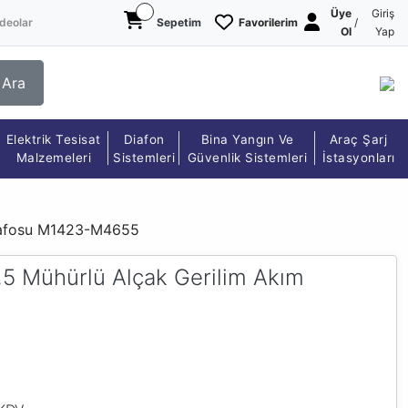
Üye
Giriş
deolar
Sepetim
Favorilerim
/
Ol
Yap
Ara
Elektrik Tesisat
Diafon
Bina Yangın Ve
Araç Şarj
Malzemeleri
Sistemleri
Güvenlik Sistemleri
İstasyonları
Trafosu M1423-M4655
5 Mühürlü Alçak Gerilim Akım