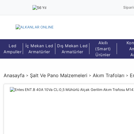
Sipari
Akıllı
Kon
Led
İç Mekan Led
Dış Mekan Led
(Smart)
Am
Ampuller
Armatürler
Armatürler
Ürünler
A
Anasayfa
Şalt Ve Pano Malzemeleri
Akım Trafoları
E