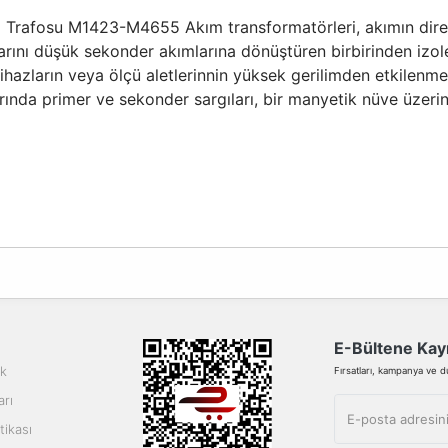
 Trafosu M1423-M4655 Akım transformatörleri, akımın dire
rını düşük sekonder akımlarına dönüştüren birbirinden izole
zların veya ölçü aletlerinnin yüksek gerilimden etkilenmeleri
afolarında primer ve sekonder sargıları, bir manyetik nüve üzer
da yetersiz gördüğünüz noktaları öneri formunu kullanarak tarafımıza ilete
Bu ürüne ilk yorumu siz yapın!
Yorum Yaz
E-Bültene Kayı
ik
Fırsatları, kampanya ve duy
arı
tikası