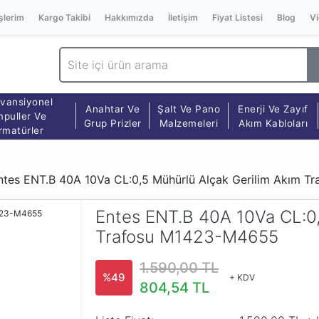
şlerim
Kargo Takibi
Hakkımızda
İletişim
Fiyat Listesi
Blog
Vi
vansiyonel
Anahtar Ve
Şalt Ve Pano
Enerji Ve Zayıf
puller Ve
Grup Prizler
Malzemeleri
Akım Kabloları
rmatürler
ntes ENT.B 40A 10Va CL:0,5 Mühürlü Alçak Gerilim Akım 
Entes ENT.B 40A 10Va CL:0,
Trafosu M1423-M4655
1.590,00 TL
%49
+ KDV
804,54 TL