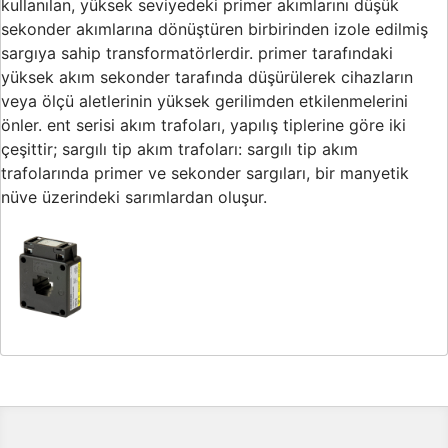
kullanılan, yüksek seviyedeki primer akımlarını düşük
sekonder akımlarına dönüştüren birbirinden izole edilmiş
sargıya sahip transformatörlerdir. primer tarafındaki
yüksek akım sekonder tarafında düşürülerek cihazların
veya ölçü aletlerinin yüksek gerilimden etkilenmelerini
önler. ent serisi akım trafoları, yapılış tiplerine göre iki
çeşittir; sargılı tip akım trafoları: sargılı tip akım
trafolarında primer ve sekonder sargıları, bir manyetik
nüve üzerindeki sarımlardan oluşur.
Bu ürünün fiyat bilgisi, resim, ürün açıklamalarında ve diğer
konularda yetersiz gördüğünüz noktaları öneri formunu kullanarak
Bu ürüne ilk yorumu siz yapın!
tarafımıza iletebilirsiniz.
Görüş ve önerileriniz için teşekkür ederiz.