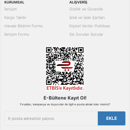
Yorum Yaz
KURUMSAL
ALIŞVERİŞ
Ürün resmi kalitesiz, bozuk veya görüntülenemiyor.
İletişim
Gizlilik ve Güvenlik
Ürün açıklamasında eksik bilgiler bulunuyor.
Kargo Takibi
İptal ve İade Şartları
Ürün bilgilerinde hatalar bulunuyor.
Havale Bildirim Formu
Kişisel Veriler Politikası
Ürün fiyatı diğer sitelerden daha pahalı.
İletişim Formu
Sık Sorulan Sorular
Bu ürüne benzer farklı alternatifler olmalı.
Gönder
E-Bültene Kayıt Ol!
Fırsatları, kampanya ve duyuruları ile ilgili e-posta almak ister misiniz?
EKLE