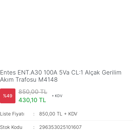
Entes ENT.A30 100A 5Va CL:1 Alçak Gerilim
Akım Trafosu M4148
850,00 TL
%49
+ KDV
430,10 TL
Liste Fiyatı
850,00 TL + KDV
Stok Kodu
296353025101607