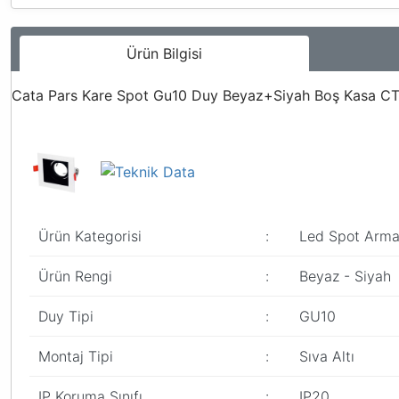
Ürün Bilgisi
Cata Pars Kare Spot Gu10 Duy Beyaz+Siyah Boş Kasa C
Ürün Kategorisi
:
Led Spot Armat
Ürün Rengi
:
Beyaz - Siyah
Duy Tipi
:
GU10
Montaj Tipi
:
Sıva Altı
IP Koruma Sınıfı
:
IP20