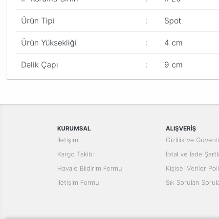
Ürün Tipi
:
Spot
Ürün Yüksekliği
:
4 cm
Delik Çapı
:
9 cm
Bu ürünün fiyat bilgisi, resim, ürün açıklamalarında ve diğer konular
Görüş ve önerileriniz için teşekkür ederiz.
Ürün resmi kalitesiz, bozuk veya görüntülenemiyor.
Ürün açıklamasında eksik bilgiler bulunuyor.
KURUMSAL
ALIŞVERİŞ
Ürün bilgilerinde hatalar bulunuyor.
İletişim
Gizlilik ve Güvenl
Ürün fiyatı diğer sitelerden daha pahalı.
Kargo Takibi
İptal ve İade Şartl
Bu ürüne benzer farklı alternatifler olmalı.
Havale Bildirim Formu
Kişisel Veriler Poli
İletişim Formu
Sık Sorulan Sorul