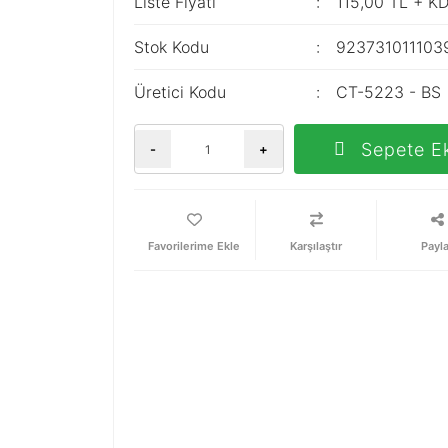
Liste Fiyatı
115,00 TL + K
Stok Kodu
923731011103
Üretici Kodu
CT-5223 - BS
Sepete E
-
+
Karşılaştır
Payl