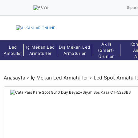
Sipari
Akıllı
Kon
Led
İç Mekan Led
Dış Mekan Led
(Smart)
Am
Ampuller
Armatürler
Armatürler
Ürünler
A
Anasayfa
İç Mekan Led Armatürler
Led Spot Armatürle