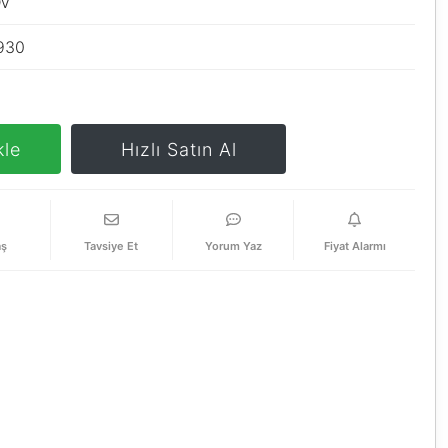
DV
930
kle
Hızlı Satın Al
aş
Tavsiye Et
Yorum Yaz
Fiyat Alarmı