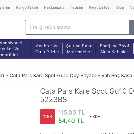
şlerim
Kargo Takibi
Hakkımızda
İletişim
Fiyat Listesi
Blog
Vi
vansiyonel
Anahtar Ve
Şalt Ve Pano
Enerji Ve Zayıf
puller Ve
Grup Prizler
Malzemeleri
Akım Kabloları
rmatürler
ri
Cata Pars Kare Spot Gu10 Duy Beyaz+Siyah Boş Kas
Cata Pars Kare Spot Gu10 
5223BS
115,00 TL
%53
+ KDV
54,40 TL