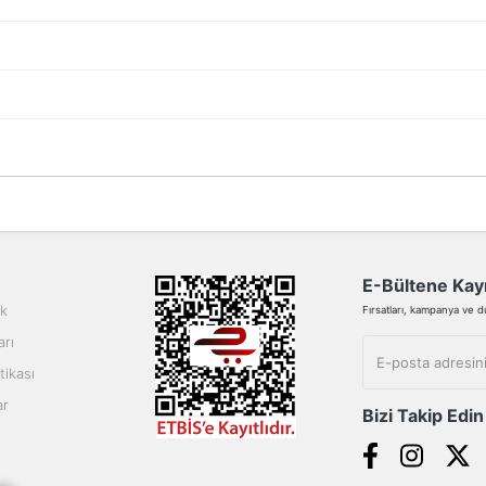
da yetersiz gördüğünüz noktaları öneri formunu kullanarak tarafımıza ilete
Bu ürüne ilk yorumu siz yapın!
Yorum Yaz
E-Bültene Kayı
ik
Fırsatları, kampanya ve duy
arı
tikası
ar
Bizi Takip Edin