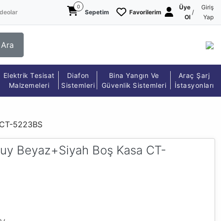
0
Üye
Giriş
deolar
Sepetim
Favorilerim
/
Ol
Yap
Ara
Elektrik Tesisat
Diafon
Bina Yangın Ve
Araç Şarj
Malzemeleri
Sistemleri
Güvenlik Sistemleri
İstasyonları
a CT-5223BS
Duy Beyaz+Siyah Boş Kasa CT-