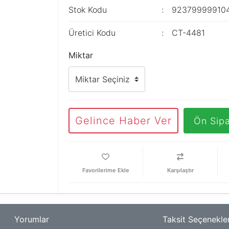
Stok Kodu
92379999910
Üretici Kodu
CT-4481
Miktar
Gelince Haber Ver
Ön Sipa
Karşılaştır
Yorumlar
Taksit Seçenekler