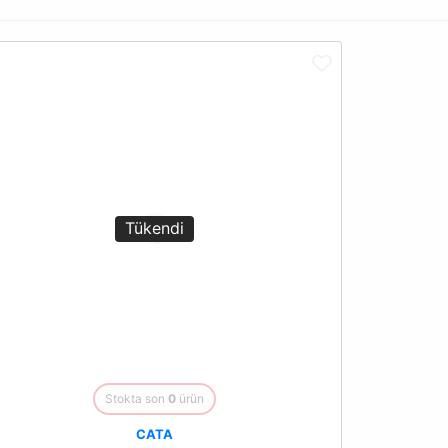
Yorum Yaz
Tükendi
Gönder
Stokta son
0
ürün
CATA