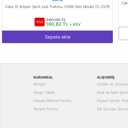
Cat
Cata 10 Amper Şerit Led Trafosu 120W Slim Model Ct-2576
340,00 TL
%53
160,82 TL
+ KDV
Sepete ekle
KURUMSAL
ALIŞVERİŞ
İletişim
Gizlilik ve Güvenl
Kargo Takibi
İptal ve İade Şartl
Havale Bildirim Formu
Kişisel Veriler Poli
İletişim Formu
Sık Sorulan Sorul