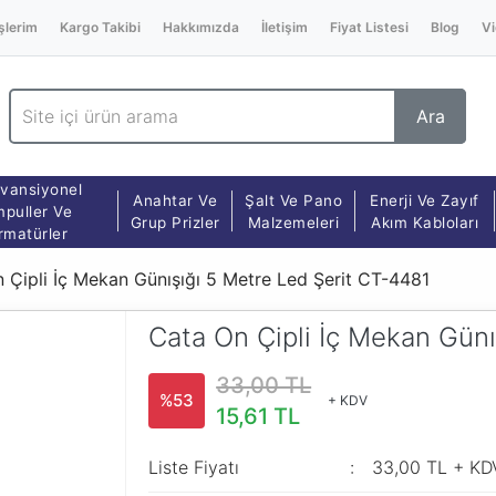
şlerim
Kargo Takibi
Hakkımızda
İletişim
Fiyat Listesi
Blog
Vi
Ara
vansiyonel
Anahtar Ve
Şalt Ve Pano
Enerji Ve Zayıf
puller Ve
Grup Prizler
Malzemeleri
Akım Kabloları
rmatürler
 Çipli İç Mekan Günışığı 5 Metre Led Şerit CT-4481
Cata On Çipli İç Mekan Günı
33,00 TL
%53
+ KDV
15,61 TL
Liste Fiyatı
33,00 TL + KD