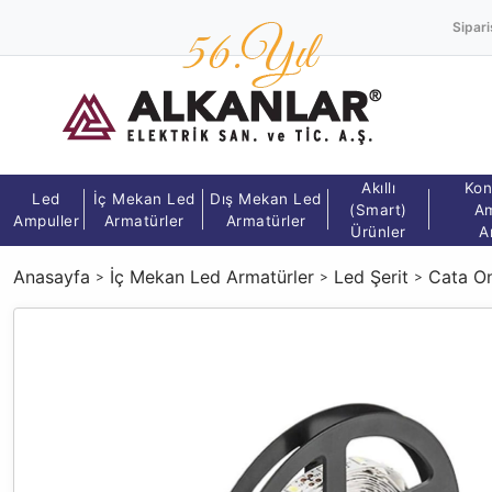
Sipari
Akıllı
Kon
Led
İç Mekan Led
Dış Mekan Led
(Smart)
Am
Ampuller
Armatürler
Armatürler
Ürünler
A
Anasayfa
İç Mekan Led Armatürler
Led Şerit
Cata On