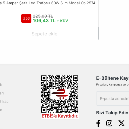
a 5 Amper Şerit Led Trafosu 60W Slim Model Ct-2574
225,00 TL
%53
106,43 TL
+ KDV
Sepete ekle
E-Bültene Kayı
ik
Fırsatları, kampanya ve duy
arı
tikası
ar
Bizi Takip Edin