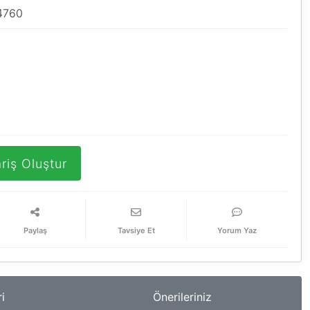
4760
riş Oluştur
Paylaş
Tavsiye Et
Yorum Yaz
i
Önerileriniz