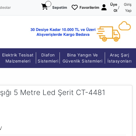
Üye
Giriş
deolar
Sepetim
Favorilerim
/
Ol
Yap
Elektrik Tesisat
Diafon
Bina Yangın Ve
Araç Şarj
Malzemeleri
Sistemleri
Güvenlik Sistemleri
İstasyonları
şığı 5 Metre Led Şerit CT-4481
V