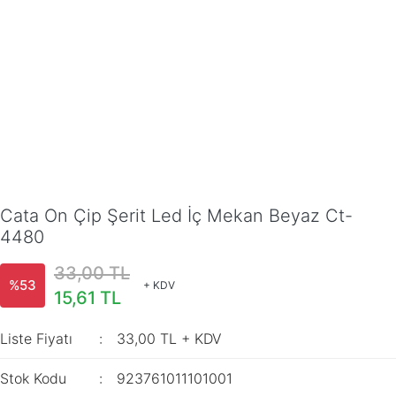
Cata On Çip Şerit Led İç Mekan Beyaz Ct-
4480
33,00 TL
%53
+ KDV
15,61 TL
Liste Fiyatı
33,00 TL + KDV
Stok Kodu
923761011101001