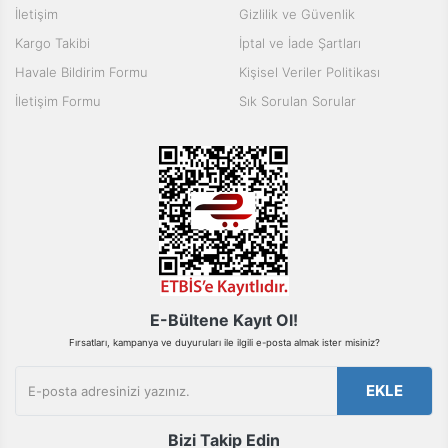
İletişim
Gizlilik ve Güvenlik
Kargo Takibi
İptal ve İade Şartları
Havale Bildirim Formu
Kişisel Veriler Politikası
İletişim Formu
Sık Sorulan Sorular
E-Bültene Kayıt Ol!
Fırsatları, kampanya ve duyuruları ile ilgili e-posta almak ister misiniz?
EKLE
Bizi Takip Edin