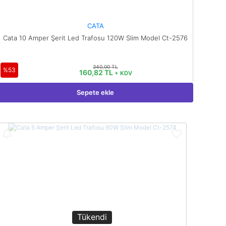
CATA
Cata 10 Amper Şerit Led Trafosu 120W Slim Model Ct-2576
340,00 TL
%53
160,82 TL
+ KDV
Sepete ekle
Tükendi