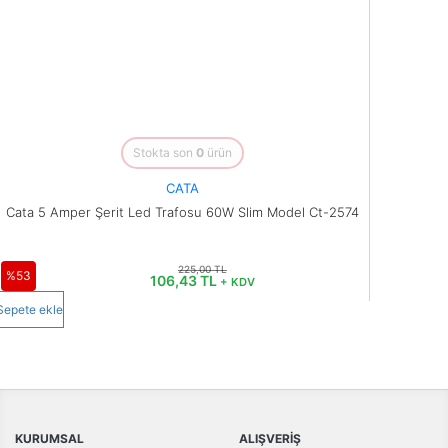
Stokta son
0
ürün
CATA
Cata 5 Amper Şerit Led Trafosu 60W Slim Model Ct-2574
225,00 TL
%53
106,43 TL
+ KDV
Sepete ekle
KURUMSAL
ALIŞVERİŞ