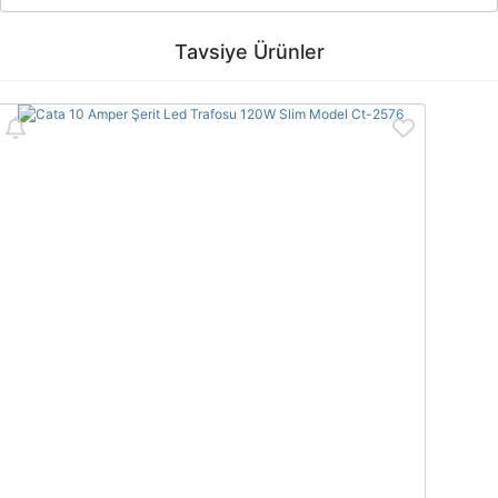
Bu ürünün fiyat bilgisi, resim, ürün açıklamalarında ve diğer
konularda yetersiz gördüğünüz noktaları öneri formunu kullanarak
Bu ürüne ilk yorumu siz yapın!
Tavsiye Ürünler
tarafımıza iletebilirsiniz.
Görüş ve önerileriniz için teşekkür ederiz.
Yorum Yaz
Ürün resmi kalitesiz, bozuk veya görüntülenemiyor.
Ürün açıklamasında eksik bilgiler bulunuyor.
Ürün bilgilerinde hatalar bulunuyor.
Ürün fiyatı diğer sitelerden daha pahalı.
Bu ürüne benzer farklı alternatifler olmalı.
Gönder