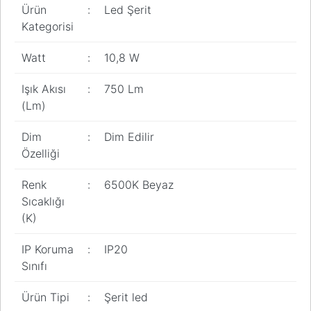
Ürün
:
Led Şerit
Kategorisi
Watt
:
10,8 W
Işık Akısı
:
750 Lm
(Lm)
Dim
:
Dim Edilir
Özelliği
Renk
:
6500K Beyaz
Sıcaklığı
(K)
IP Koruma
:
IP20
Sınıfı
Ürün Tipi
:
Şerit led