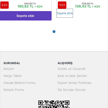
340,00 TL
225,00 TL
%53
%53
160,82 TL
106,43 TL
+ KDV
+ KDV
Sepete ekle
Sepete ekle
KURUMSAL
ALIŞVERİŞ
İletişim
Gizlilik ve Güvenlik
Kargo Takibi
İptal ve İade Şartları
Havale Bildirim Formu
Kişisel Veriler Politikası
İletişim Formu
Sık Sorulan Sorular