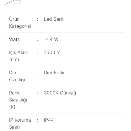
Pano
Aksesuarları
Ürün
:
Led Şerit
Açtırma Bobini
Kategorisi
Kofra ve
Watt
:
14,4 W
Kombinasyon
Kutusu
Işık Akısı
:
750 Lm
(Lm)
Dim
:
Dim Edilir
Özelliği
Renk
:
3000K Günışığı
Sıcaklığı
(K)
IP Koruma
:
IP44
Sınıfı