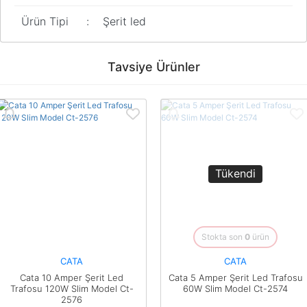
Ürün Tipi
:
Şerit led
Bu ürünün fiyat bilgisi, resim, ürün açıklamalarında ve diğer
konularda yetersiz gördüğünüz noktaları öneri formunu kullanarak
Bu ürüne ilk yorumu siz yapın!
Tavsiye Ürünler
tarafımıza iletebilirsiniz.
Görüş ve önerileriniz için teşekkür ederiz.
Yorum Yaz
Ürün resmi kalitesiz, bozuk veya görüntülenemiyor.
Ürün açıklamasında eksik bilgiler bulunuyor.
Ürün bilgilerinde hatalar bulunuyor.
Tükendi
Ürün fiyatı diğer sitelerden daha pahalı.
Bu ürüne benzer farklı alternatifler olmalı.
Stokta son
0
ürün
CATA
CATA
Cata 10 Amper Şerit Led
Cata 5 Amper Şerit Led Trafosu
Gönder
Trafosu 120W Slim Model Ct-
60W Slim Model Ct-2574
2576