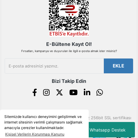
E-Bültene Kayıt Ol!
Fırsatları, kampanya ve duyuruları ile ilgili e-posta almak ister misiniz?
EKLE
Bizi Takip Edin
Sitemizde kullanıcı deneyimini geliştirmek ve
© Tüm hakları saklıdır. Kredi kartı bilgileriniz 256bit SSL sertifikası
internet sitesinin verimli çalışmasını sağlamak
ile korunmaktadır.
amacıyla çerezler kullanılmaktadır.
Whatsapp Destek
Kişisel Verilerin Korunması Kanunu