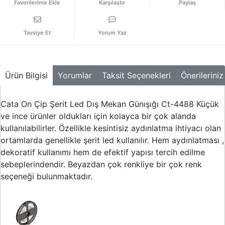
Karşılaştır
Paylaş
Buton ve Sinyal
Ürünleri
Tavsiye Et
Yorum Yaz
Zaman Saatleri
Ölçü Aletleri
Ürün Bilgisi
Yorumlar
Taksit Seçenekleri
Önerileriniz
Enerji
Analizörleri
Cata On Çip Şerit Led Dış Mekan Günışığı Ct-4488 Küçük
Frekans
Konvertörleri
ve ince ürünler oldukları için kolayca bir çok alanda
kullanılabilirler. Özellikle kesintisiz aydınlatma ihtiyacı olan
Motor Yönetim
ortamlarda genellikle şerit led kullanılır. Hem aydınlatması ,
Sistemleri
dekoratif kullanımı hem de efektif yapısı tercih edilme
sebeplerindendir. Beyazdan çok renkliye bir çok renk
Haberleşme
Modülleri
seçeneği bulunmaktadır.
Interface
Haberleşme
Modülleri