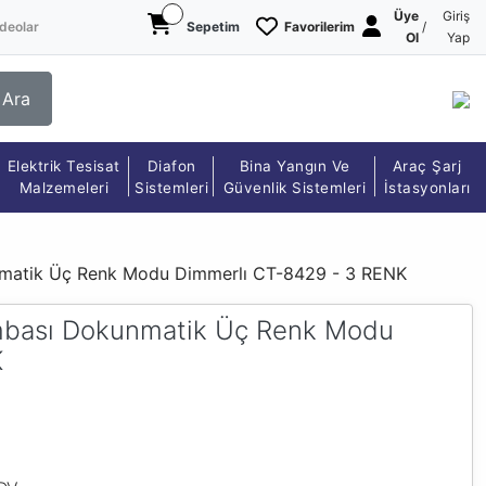
Üye
Giriş
deolar
Sepetim
Favorilerim
/
Ol
Yap
Ara
Elektrik Tesisat
Diafon
Bina Yangın Ve
Araç Şarj
Malzemeleri
Sistemleri
Güvenlik Sistemleri
İstasyonları
nmatik Üç Renk Modu Dimmerlı CT-8429 - 3 RENK
ambası Dokunmatik Üç Renk Modu
K