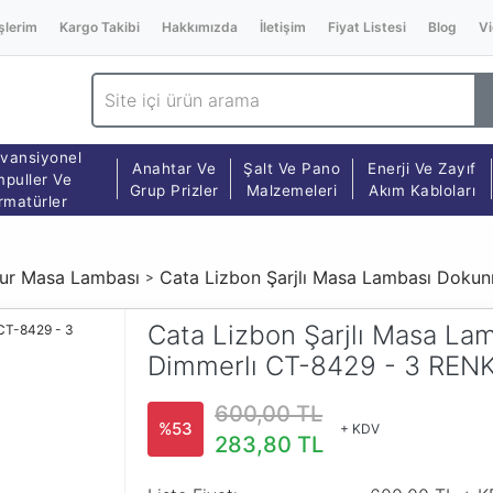
şlerim
Kargo Takibi
Hakkımızda
İletişim
Fiyat Listesi
Blog
Vi
vansiyonel
Anahtar Ve
Şalt Ve Pano
Enerji Ve Zayıf
puller Ve
Grup Prizler
Malzemeleri
Akım Kabloları
rmatürler
jur Masa Lambası
Cata Lizbon Şarjlı Masa Lambası Doku
Cata Lizbon Şarjlı Masa L
Dimmerlı CT-8429 - 3 REN
600,00 TL
%53
+ KDV
283,80 TL