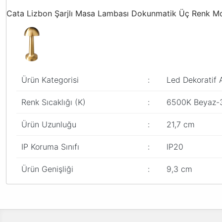
Cata Lizbon Şarjlı Masa Lambası Dokunmatik Üç Renk 
Ürün Kategorisi
:
Led Dekoratif
Renk Sıcaklığı (K)
:
6500K Beyaz-
Ürün Uzunluğu
:
21,7 cm
IP Koruma Sınıfı
:
IP20
Ürün Genişliği
:
9,3 cm
Bu ürünün fiyat bilgisi, resim, ürün açıklamalarında ve diğer konular
Görüş ve önerileriniz için teşekkür ederiz.
Ürün resmi kalitesiz, bozuk veya görüntülenemiyor.