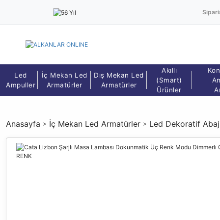
Sipari
Akıllı
Kon
Led
İç Mekan Led
Dış Mekan Led
(Smart)
Am
Ampuller
Armatürler
Armatürler
Ürünler
A
Anasayfa
İç Mekan Led Armatürler
Led Dekoratif Aba