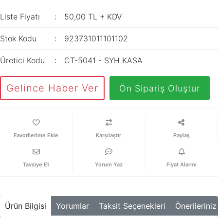
İç Mekan
ve Prizler
Aydınlatma
XLPE Kablolar
Liste Fiyatı
50,00 TL + KDV
Transdüserler
Aksesuarları
PV1F Solar
Akım Trafoları
Stok Kodu
923731011101102
Kablolar
Darbe Akım
Yassı Kordon
Üretici Kodu
CT-5041 - SYH KASA
Anahtarı
Yangın Alarm
Yük Ayırıcı ve Yük
Gelince Haber Ver
Ön Sipariş Oluştur
Kabloları
Kesiciler
Fiber Optik
Reaktörler
Kablolar
Aşırı Akım ve
Karşılaştır
Paylaş
NYRY Kablolar
Sekonder Koruma
Güç Kaynakları
Tavsiye Et
Yorum Yaz
Fiyat Alarmı
Parafudrlar
SoftStarterler
Ürün Bilgisi
Yorumlar
Taksit Seçenekleri
Önerileriniz