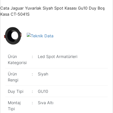
Buton ve Sinyal
Ürünleri
Cata Jaguar Yuvarlak Siyah Spot Kasası Gu10 Duy Boş
Kasa CT-5041S
Zaman Saatleri
Ölçü Aletleri
Enerji
Analizörleri
Frekans
Ürün
:
Led Spot Armatürleri
Konvertörleri
Kategorisi
Motor Yönetim
Sistemleri
Ürün
:
Siyah
Rengi
Haberleşme
Modülleri
Duy Tipi
:
GU10
Interface
Haberleşme
Montaj
:
Sıva Altı
Modülleri
Tipi