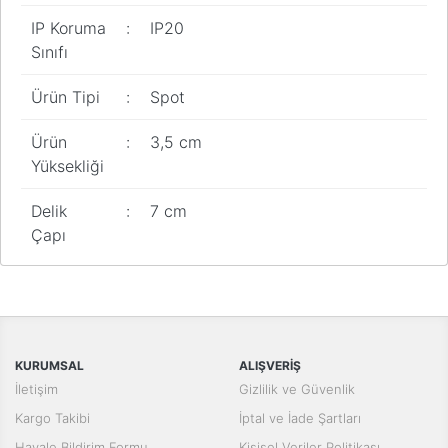
Pano
IP Koruma
:
IP20
Aksesuarları
Sınıfı
Açtırma Bobini
Ürün Tipi
:
Spot
Kofra ve
Kombinasyon
Ürün
:
3,5 cm
Kutusu
Yüksekliği
Delik
:
7 cm
Çapı
Bu ürünün fiyat bilgisi, resim, ürün açıklamalarında ve diğer
konularda yetersiz gördüğünüz noktaları öneri formunu kullanarak
Bu ürüne ilk yorumu siz yapın!
tarafımıza iletebilirsiniz.
Görüş ve önerileriniz için teşekkür ederiz.
Yorum Yaz
KURUMSAL
ALIŞVERİŞ
Ürün resmi kalitesiz, bozuk veya görüntülenemiyor.
İletişim
Gizlilik ve Güvenlik
Ürün açıklamasında eksik bilgiler bulunuyor.
Kargo Takibi
İptal ve İade Şartları
Ürün bilgilerinde hatalar bulunuyor.
Havale Bildirim Formu
Kişisel Veriler Politikası