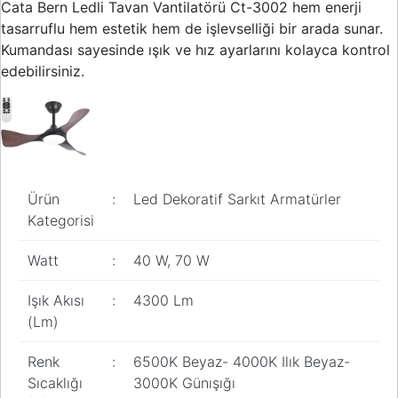
Cata Bern Ledli Tavan Vantilatörü Ct-3002 hem enerji
Buton ve Sinyal
Ürünleri
tasarruflu hem estetik hem de işlevselliği bir arada sunar.
Kumandası sayesinde ışık ve hız ayarlarını kolayca kontrol
Zaman Saatleri
edebilirsiniz.
Ölçü Aletleri
Enerji
Analizörleri
Frekans
Ürün
:
Led Dekoratif Sarkıt Armatürler
Konvertörleri
Kategorisi
Motor Yönetim
Sistemleri
Watt
:
40 W, 70 W
Haberleşme
Işık Akısı
:
4300 Lm
Modülleri
(Lm)
Interface
Haberleşme
Renk
:
6500K Beyaz- 4000K Ilık Beyaz-
Modülleri
Sıcaklığı
3000K Günışığı