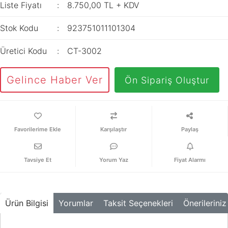
İç Mekan
Liste Fiyatı
8.750,00 TL + KDV
ve Prizler
Aydınlatma
XLPE Kablolar
Transdüserler
Aksesuarları
Stok Kodu
923751011101304
PV1F Solar
Akım Trafoları
Kablolar
Üretici Kodu
CT-3002
Darbe Akım
Yassı Kordon
Anahtarı
Gelince Haber Ver
Ön Sipariş Oluştur
Yangın Alarm
Yük Ayırıcı ve Yük
Kabloları
Kesiciler
Fiber Optik
Reaktörler
Kablolar
Karşılaştır
Paylaş
Aşırı Akım ve
NYRY Kablolar
Sekonder Koruma
Tavsiye Et
Yorum Yaz
Fiyat Alarmı
Güç Kaynakları
Parafudrlar
Ürün Bilgisi
Yorumlar
Taksit Seçenekleri
Önerileriniz
SoftStarterler