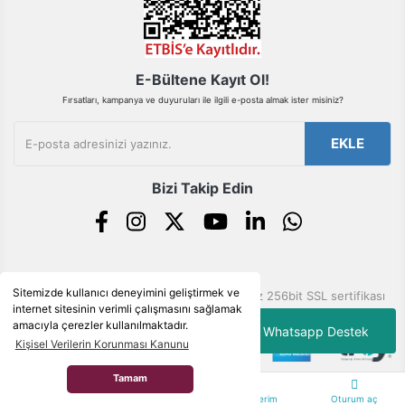
Gönder
E-Bültene Kayıt Ol!
Fırsatları, kampanya ve duyuruları ile ilgili e-posta almak ister misiniz?
EKLE
Bizi Takip Edin
Sitemizde kullanıcı deneyimini geliştirmek ve
© Tüm hakları saklıdır. Kredi kartı bilgileriniz 256bit SSL sertifikası
internet sitesinin verimli çalışmasını sağlamak
ile korunmaktadır.
amacıyla çerezler kullanılmaktadır.
Whatsapp Destek
Kişisel Verilerin Korunması Kanunu
Tamam
ile
ideasoft
e-
Anasayfa
Kategoriler
Siparişlerim
Oturum aç