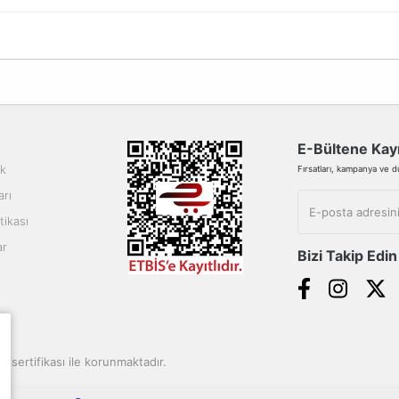
da yetersiz gördüğünüz noktaları öneri formunu kullanarak tarafımıza ilete
Bu ürüne ilk yorumu siz yapın!
Yorum Yaz
E-Bültene Kayı
ik
Fırsatları, kampanya ve duy
arı
tikası
ar
Bizi Takip Edin
Gönder
SL sertifikası ile korunmaktadır.