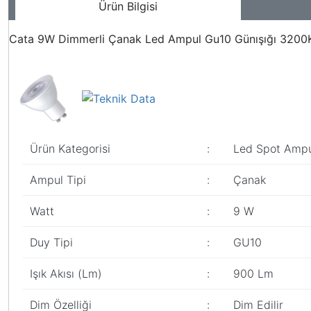
Ürün Bilgisi
Cata 9W Dimmerli Çanak Led Ampul Gu10 Günışığı 320
Ürün Kategorisi
:
Led Spot Ampu
Ampul Tipi
:
Çanak
Watt
:
9 W
Duy Tipi
:
GU10
Işık Akısı (Lm)
:
900 Lm
Dim Özelliği
:
Dim Edilir