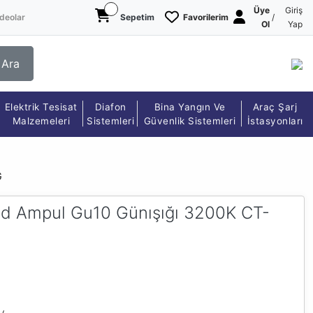
Üye
Giriş
deolar
Sepetim
Favorilerim
/
Ol
Yap
Ara
Elektrik Tesisat
Diafon
Bina Yangın Ve
Araç Şarj
Malzemeleri
Sistemleri
Güvenlik Sistemleri
İstasyonları
G
d Ampul Gu10 Günışığı 3200K CT-