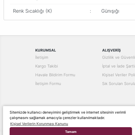
Renk Sıcaklığı (K)
:
Günışığı
Bu ürünün fiyat bilgisi, resim, ürün açıklamalarında ve diğer konular
Görüş ve önerileriniz için teşekkür ederiz.
Ürün resmi kalitesiz, bozuk veya görüntülenemiyor.
Ürün açıklamasında eksik bilgiler bulunuyor.
KURUMSAL
ALIŞVERİŞ
Ürün bilgilerinde hatalar bulunuyor.
İletişim
Gizlilik ve Güvenl
Ürün fiyatı diğer sitelerden daha pahalı.
Kargo Takibi
İptal ve İade Şartl
Bu ürüne benzer farklı alternatifler olmalı.
Havale Bildirim Formu
Kişisel Veriler Poli
İletişim Formu
Sık Sorulan Sorul
Sitemizde kullanıcı deneyimini geliştirmek ve internet sitesinin verimli
çalışmasını sağlamak amacıyla çerezler kullanılmaktadır.
© Tüm hakları saklıdır. Kredi kartı bilgileriniz 256bit S
Kişisel Verilerin Korunması Kanunu
Tamam