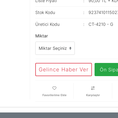
Liste Fiyatı
90,00 TL + KD
Stok Kodu
923741011502
Üretici Kodu
CT-4210 - G
Miktar
Gelince Haber Ver
Ön Sipa
Karşılaştır