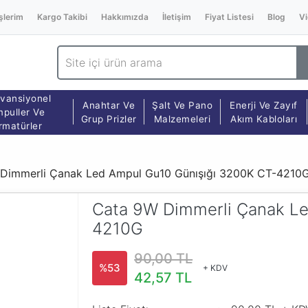
şlerim
Kargo Takibi
Hakkımızda
İletişim
Fiyat Listesi
Blog
Vi
vansiyonel
Anahtar Ve
Şalt Ve Pano
Enerji Ve Zayıf
puller Ve
Grup Prizler
Malzemeleri
Akım Kabloları
rmatürler
Dimmerli Çanak Led Ampul Gu10 Günışığı 3200K CT-4210
Cata 9W Dimmerli Çanak Le
4210G
90,00 TL
%53
+ KDV
42,57 TL