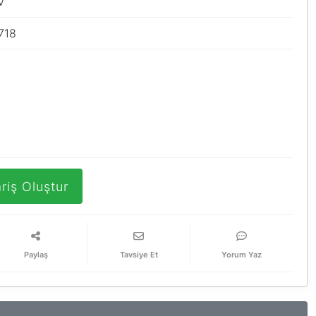
V
718
riş Oluştur
Paylaş
Tavsiye Et
Yorum Yaz