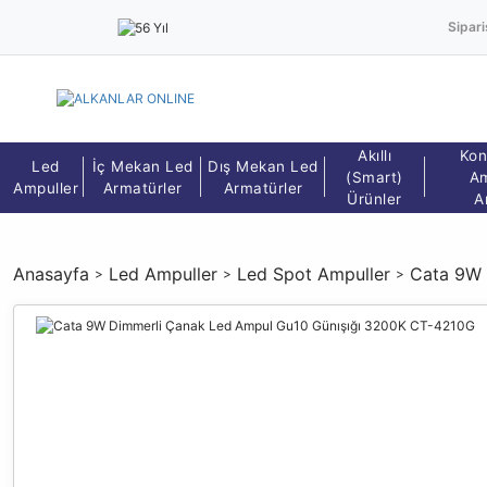
Sipari
Akıllı
Kon
Led
İç Mekan Led
Dış Mekan Led
(Smart)
Am
Ampuller
Armatürler
Armatürler
Ürünler
A
Anasayfa
Led Ampuller
Led Spot Ampuller
Cata 9W 