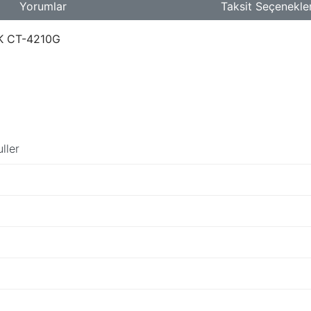
Yorumlar
Taksit Seçenekler
0K CT-4210G
ller