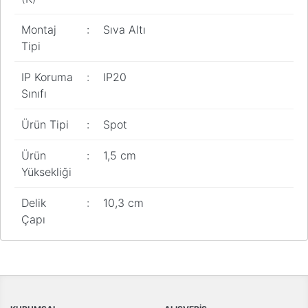
Montaj
:
Sıva Altı
Tipi
IP Koruma
:
IP20
Sınıfı
Ürün Tipi
:
Spot
Ürün
:
1,5 cm
Yüksekliği
Delik
:
10,3 cm
Çapı
Bu ürünün fiyat bilgisi, resim, ürün açıklamalarında ve diğer
konularda yetersiz gördüğünüz noktaları öneri formunu kullanarak
Bu ürüne ilk yorumu siz yapın!
tarafımıza iletebilirsiniz.
Görüş ve önerileriniz için teşekkür ederiz.
Yorum Yaz