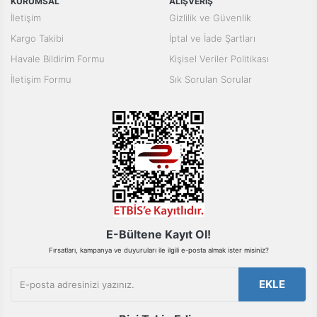
KURUMSAL
ALIŞVERİŞ
Ürün resmi kalitesiz, bozuk veya görüntülenemiyor.
İletişim
Gizlilik ve Güvenlik
Ürün açıklamasında eksik bilgiler bulunuyor.
Kargo Takibi
İptal ve İade Şartları
Ürün bilgilerinde hatalar bulunuyor.
Havale Bildirim Formu
Kişisel Veriler Politikası
Ürün fiyatı diğer sitelerden daha pahalı.
İletişim Formu
Sık Sorulan Sorular
Bu ürüne benzer farklı alternatifler olmalı.
Gönder
E-Bültene Kayıt Ol!
Fırsatları, kampanya ve duyuruları ile ilgili e-posta almak ister misiniz?
EKLE