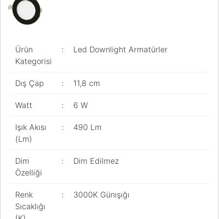
Ürün
:
Led Downlight Armatürler
Kategorisi
Dış Çap
:
11,8 cm
Watt
:
6 W
Işık Akısı
:
490 Lm
(Lm)
Dim
:
Dim Edilmez
Özelliği
Renk
:
3000K Günışığı
Sıcaklığı
(K)