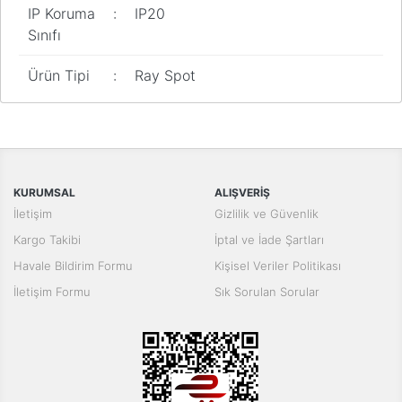
IP Koruma
:
IP20
Sınıfı
Ürün Tipi
:
Ray Spot
Bu ürünün fiyat bilgisi, resim, ürün açıklamalarında ve diğer
konularda yetersiz gördüğünüz noktaları öneri formunu kullanarak
Bu ürüne ilk yorumu siz yapın!
tarafımıza iletebilirsiniz.
Görüş ve önerileriniz için teşekkür ederiz.
Yorum Yaz
KURUMSAL
ALIŞVERİŞ
Ürün resmi kalitesiz, bozuk veya görüntülenemiyor.
İletişim
Gizlilik ve Güvenlik
Ürün açıklamasında eksik bilgiler bulunuyor.
Kargo Takibi
İptal ve İade Şartları
Ürün bilgilerinde hatalar bulunuyor.
Havale Bildirim Formu
Kişisel Veriler Politikası
Ürün fiyatı diğer sitelerden daha pahalı.
İletişim Formu
Sık Sorulan Sorular
Bu ürüne benzer farklı alternatifler olmalı.