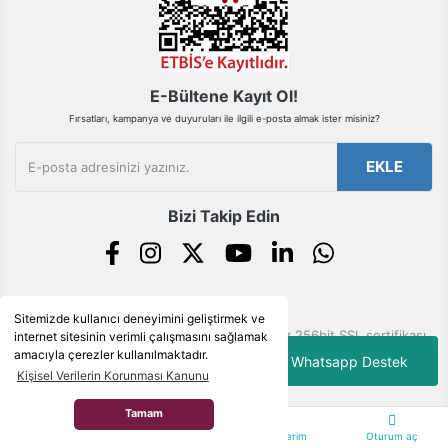
Gönder
E-Bültene Kayıt Ol!
Fırsatları, kampanya ve duyuruları ile ilgili e-posta almak ister misiniz?
EKLE
Bizi Takip Edin
Sitemizde kullanıcı deneyimini geliştirmek ve
© Tüm hakları saklıdır. Kredi kartı bilgileriniz 256bit SSL sertifikası
internet sitesinin verimli çalışmasını sağlamak
ile korunmaktadır.
amacıyla çerezler kullanılmaktadır.
Whatsapp Destek
Kişisel Verilerin Korunması Kanunu
Tamam
ile
ideasoft
Anasayfa
Kategoriler
Siparişlerim
Oturum aç
e-