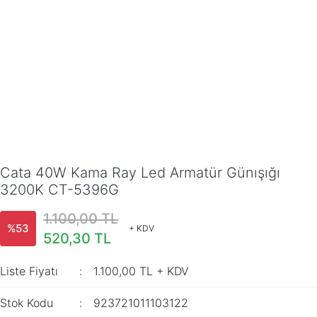
Cata 40W Kama Ray Led Armatür Günışığı
3200K CT-5396G
1.100,00 TL
%53
+ KDV
520,30 TL
Liste Fiyatı
1.100,00 TL + KDV
Stok Kodu
923721011103122