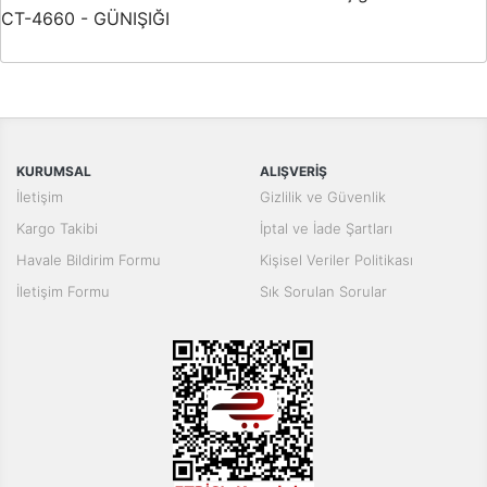
CT-4660 - GÜNIŞIĞI
Bu ürünün fiyat bilgisi, resim, ürün açıklamalarında ve diğer
konularda yetersiz gördüğünüz noktaları öneri formunu kullanarak
Bu ürüne ilk yorumu siz yapın!
tarafımıza iletebilirsiniz.
Görüş ve önerileriniz için teşekkür ederiz.
Yorum Yaz
KURUMSAL
ALIŞVERİŞ
Ürün resmi kalitesiz, bozuk veya görüntülenemiyor.
İletişim
Gizlilik ve Güvenlik
Ürün açıklamasında eksik bilgiler bulunuyor.
Kargo Takibi
İptal ve İade Şartları
Ürün bilgilerinde hatalar bulunuyor.
Havale Bildirim Formu
Kişisel Veriler Politikası
Ürün fiyatı diğer sitelerden daha pahalı.
İletişim Formu
Sık Sorulan Sorular
Bu ürüne benzer farklı alternatifler olmalı.
Gönder