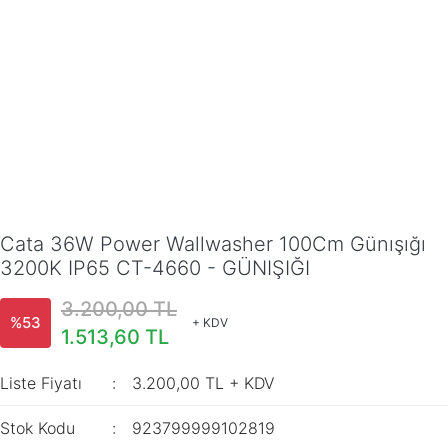
Cata 36W Power Wallwasher 100Cm Günışığı
3200K IP65 CT-4660 - GÜNIŞIĞI
3.200,00 TL
%53
+ KDV
1.513,60 TL
Liste Fiyatı
3.200,00 TL + KDV
Stok Kodu
923799999102819