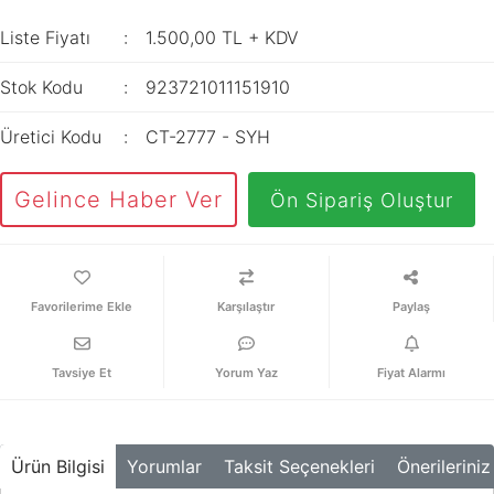
İç Mekan
ve Prizler
Aydınlatma
XLPE Kablolar
Liste Fiyatı
1.500,00 TL + KDV
Transdüserler
Aksesuarları
PV1F Solar
Akım Trafoları
Stok Kodu
923721011151910
Kablolar
Darbe Akım
Yassı Kordon
Üretici Kodu
CT-2777 - SYH
Anahtarı
Yangın Alarm
Yük Ayırıcı ve Yük
Gelince Haber Ver
Ön Sipariş Oluştur
Kabloları
Kesiciler
Fiber Optik
Reaktörler
Kablolar
Aşırı Akım ve
Karşılaştır
Paylaş
NYRY Kablolar
Sekonder Koruma
Güç Kaynakları
Tavsiye Et
Yorum Yaz
Fiyat Alarmı
Parafudrlar
SoftStarterler
Ürün Bilgisi
Yorumlar
Taksit Seçenekleri
Önerileriniz