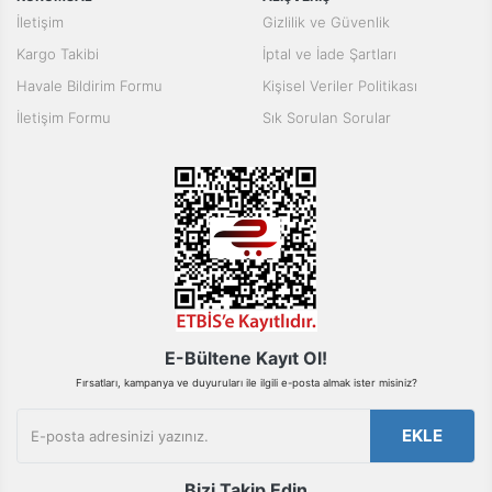
Ürün resmi kalitesiz, bozuk veya görüntülenemiyor.
Pano
İletişim
Gizlilik ve Güvenlik
Aksesuarları
Ürün açıklamasında eksik bilgiler bulunuyor.
Kargo Takibi
İptal ve İade Şartları
Ürün bilgilerinde hatalar bulunuyor.
Açtırma Bobini
Havale Bildirim Formu
Kişisel Veriler Politikası
Ürün fiyatı diğer sitelerden daha pahalı.
İletişim Formu
Sık Sorulan Sorular
Kofra ve
Bu ürüne benzer farklı alternatifler olmalı.
Kombinasyon
Kutusu
Gönder
E-Bültene Kayıt Ol!
Fırsatları, kampanya ve duyuruları ile ilgili e-posta almak ister misiniz?
EKLE
Bizi Takip Edin