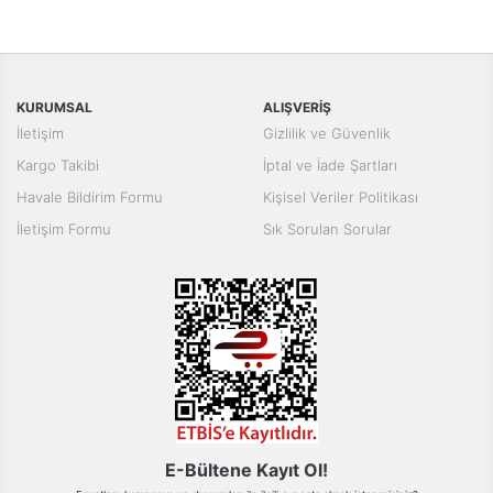
Bu ürünün fiyat bilgisi, resim, ürün açıklamalarında ve diğer
konularda yetersiz gördüğünüz noktaları öneri formunu kullanarak
Bu ürüne ilk yorumu siz yapın!
tarafımıza iletebilirsiniz.
Görüş ve önerileriniz için teşekkür ederiz.
Yorum Yaz
KURUMSAL
ALIŞVERİŞ
Ürün resmi kalitesiz, bozuk veya görüntülenemiyor.
İletişim
Gizlilik ve Güvenlik
Ürün açıklamasında eksik bilgiler bulunuyor.
Kargo Takibi
İptal ve İade Şartları
Ürün bilgilerinde hatalar bulunuyor.
Havale Bildirim Formu
Kişisel Veriler Politikası
Ürün fiyatı diğer sitelerden daha pahalı.
İletişim Formu
Sık Sorulan Sorular
Bu ürüne benzer farklı alternatifler olmalı.
Gönder
E-Bültene Kayıt Ol!