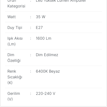
Ürün
:
Led Yüksek Lümen Ampuller
Kategorisi
Watt
:
35 W
Duy Tipi
:
E27
Işık Akısı
:
1600 Lm
(Lm)
Dim
:
Dim Edilmez
Özelliği
Renk
:
6400K Beyaz
Sıcaklığı
(K)
Gerilim
:
220-240 V
(V)