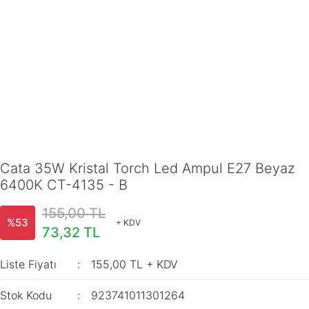
Cata 35W Kristal Torch Led Ampul E27 Beyaz
6400K CT-4135 - B
155,00 TL
%53
+ KDV
73,32 TL
Liste Fiyatı
155,00 TL + KDV
Stok Kodu
923741011301264