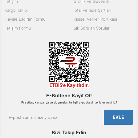
İletişim
Gizlilik ve Güvenlik
Ürün açıklamasında eksik bilgiler bulunuyor.
Kargo Takibi
İptal ve İade Şartları
Ürün bilgilerinde hatalar bulunuyor.
Havale Bildirim Formu
Kişisel Veriler Politikası
Ürün fiyatı diğer sitelerden daha pahalı.
İletişim Formu
Sık Sorulan Sorular
Bu ürüne benzer farklı alternatifler olmalı.
Gönder
E-Bültene Kayıt Ol!
Fırsatları, kampanya ve duyuruları ile ilgili e-posta almak ister misiniz?
EKLE
Bizi Takip Edin