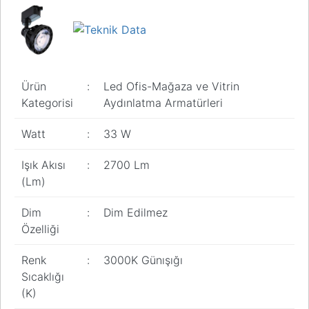
Ürün
:
Led Ofis-Mağaza ve Vitrin
Kategorisi
Aydınlatma Armatürleri
Watt
:
33 W
Işık Akısı
:
2700 Lm
(Lm)
Dim
:
Dim Edilmez
Özelliği
Renk
:
3000K Günışığı
Sıcaklığı
(K)