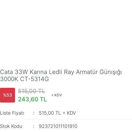
Cata 33W Karına Ledli Ray Armatür Günışığı
3000K CT-5314G
515,00 TL
%53
+ KDV
243,60 TL
Liste Fiyatı
515,00 TL + KDV
Stok Kodu
923721011101910