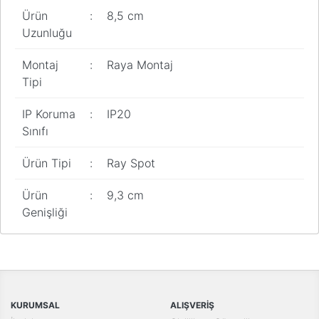
Ürün
:
8,5 cm
Uzunluğu
Montaj
:
Raya Montaj
Tipi
IP Koruma
:
IP20
Sınıfı
Ürün Tipi
:
Ray Spot
Ürün
:
9,3 cm
Genişliği
Bu ürünün fiyat bilgisi, resim, ürün açıklamalarında ve diğer
konularda yetersiz gördüğünüz noktaları öneri formunu kullanarak
Bu ürüne ilk yorumu siz yapın!
tarafımıza iletebilirsiniz.
Görüş ve önerileriniz için teşekkür ederiz.
Yorum Yaz
KURUMSAL
ALIŞVERİŞ
Ürün resmi kalitesiz, bozuk veya görüntülenemiyor.