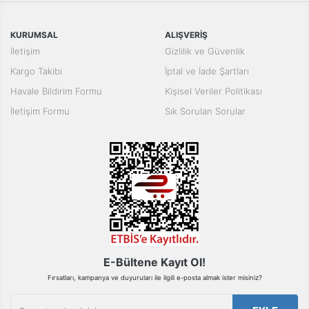
Görüş ve önerileriniz için teşekkür ederiz.
Yorum Yaz
KURUMSAL
ALIŞVERİŞ
Ürün resmi kalitesiz, bozuk veya görüntülenemiyor.
İletişim
Gizlilik ve Güvenlik
Ürün açıklamasında eksik bilgiler bulunuyor.
Kargo Takibi
İptal ve İade Şartları
Ürün bilgilerinde hatalar bulunuyor.
Havale Bildirim Formu
Kişisel Veriler Politikası
Ürün fiyatı diğer sitelerden daha pahalı.
İletişim Formu
Sık Sorulan Sorular
Bu ürüne benzer farklı alternatifler olmalı.
Gönder
E-Bültene Kayıt Ol!
Fırsatları, kampanya ve duyuruları ile ilgili e-posta almak ister misiniz?