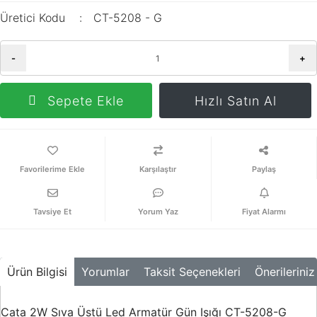
Üretici Kodu
CT-5208 - G
-
+
Sepete Ekle
Hızlı Satın Al
Karşılaştır
Paylaş
Tavsiye Et
Yorum Yaz
Fiyat Alarmı
Ürün Bilgisi
Yorumlar
Taksit Seçenekleri
Önerileriniz
Cata 2W Sıva Üstü Led Armatür Gün Işığı CT-5208-G