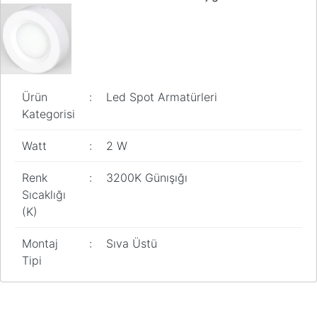
Ürün
:
Led Spot Armatürleri
Kategorisi
Watt
:
2 W
Renk
:
3200K Günışığı
Sıcaklığı
(K)
Montaj
:
Sıva Üstü
Tipi
Bu ürünün fiyat bilgisi, resim, ürün açıklamalarında ve diğer
konularda yetersiz gördüğünüz noktaları öneri formunu kullanarak
Bu ürüne ilk yorumu siz yapın!
tarafımıza iletebilirsiniz.