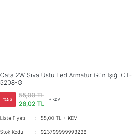
Cata 2W Sıva Üstü Led Armatür Gün Işığı CT-
5208-G
55,00 TL
%53
+ KDV
26,02 TL
Liste Fiyatı
55,00 TL + KDV
Stok Kodu
923799999993238