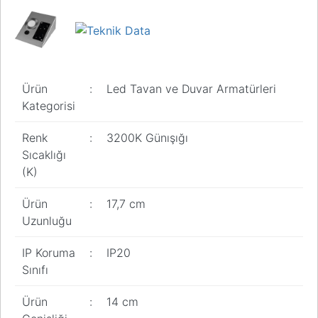
Ürün
:
Led Tavan ve Duvar Armatürleri
Kategorisi
Renk
:
3200K Günışığı
Sıcaklığı
(K)
Ürün
:
17,7 cm
Uzunluğu
IP Koruma
:
IP20
Sınıfı
Ürün
:
14 cm