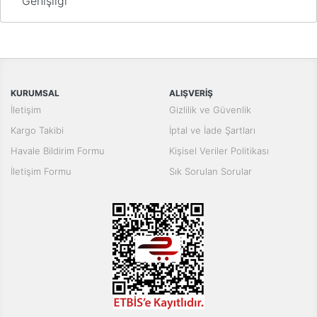
Genişliği
Bu ürünün fiyat bilgisi, resim, ürün açıklamalarında ve diğer
konularda yetersiz gördüğünüz noktaları öneri formunu kullanarak
Bu ürüne ilk yorumu siz yapın!
tarafımıza iletebilirsiniz.
Görüş ve önerileriniz için teşekkür ederiz.
Yorum Yaz
KURUMSAL
ALIŞVERİŞ
Ürün resmi kalitesiz, bozuk veya görüntülenemiyor.
İletişim
Gizlilik ve Güvenlik
Ürün açıklamasında eksik bilgiler bulunuyor.
Kargo Takibi
İptal ve İade Şartları
Ürün bilgilerinde hatalar bulunuyor.
Havale Bildirim Formu
Kişisel Veriler Politikası
Ürün fiyatı diğer sitelerden daha pahalı.
İletişim Formu
Sık Sorulan Sorular
Bu ürüne benzer farklı alternatifler olmalı.
Gönder