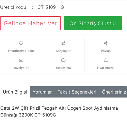
Üretici Kodu
CT-5109 - G
Gelince Haber Ver
Ön Sipariş Oluştur
Karşılaştır
Paylaş
Tavsiye Et
Yorum Yaz
Fiyat Alarmı
Ürün Bilgisi
Yorumlar
Taksit Seçenekleri
Önerileriniz
Cata 2W Çift Prizli Tezgah Altı Üçgen Spot Aydınlatma
Günışığı 3200K CT-5109G