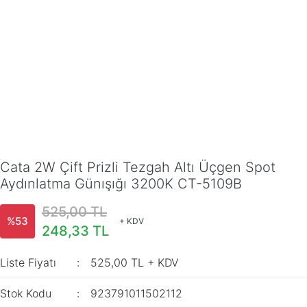
Cata 2W Çift Prizli Tezgah Altı Üçgen Spot
Aydınlatma Günışığı 3200K CT-5109B
525,00 TL
%53
+ KDV
248,33 TL
Liste Fiyatı
525,00 TL + KDV
Stok Kodu
923791011502112