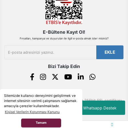
Gönder
E-Bültene Kayıt Ol!
Fırsatları, kampanya ve duyuruları ile ilgili e-posta almak ister misiniz?
EKLE
Bizi Takip Edin
Sitemizde kullanıcı deneyimini geliştirmek ve
© Tüm hakları saklıdır. Kredi kartı bilgileriniz 256bit SSL sertifikası
internet sitesinin verimli çalışmasını sağlamak
ile korunmaktadır.
amacıyla çerezler kullanılmaktadır.
Whatsapp Destek
Kişisel Verilerin Korunması Kanunu
Tamam