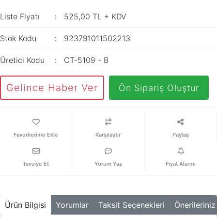
İç Mekan
ve Prizler
Aydınlatma
XLPE Kablolar
Liste Fiyatı
525,00 TL + KDV
Transdüserler
Aksesuarları
PV1F Solar
Akım Trafoları
Stok Kodu
923791011502213
Kablolar
Darbe Akım
Yassı Kordon
Üretici Kodu
CT-5109 - B
Anahtarı
Yangın Alarm
Yük Ayırıcı ve Yük
Gelince Haber Ver
Ön Sipariş Oluştur
Kabloları
Kesiciler
Fiber Optik
Reaktörler
Kablolar
Aşırı Akım ve
Karşılaştır
Paylaş
NYRY Kablolar
Sekonder Koruma
Güç Kaynakları
Tavsiye Et
Yorum Yaz
Fiyat Alarmı
Parafudrlar
SoftStarterler
Ürün Bilgisi
Yorumlar
Taksit Seçenekleri
Önerileriniz