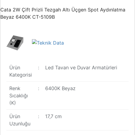
Buton ve Sinyal
Ürünleri
Cata 2W Çift Prizli Tezgah Altı Üçgen Spot Aydınlatma
Beyaz 6400K CT-5109B
Zaman Saatleri
Ölçü Aletleri
Enerji
Analizörleri
Frekans
Ürün
:
Led Tavan ve Duvar Armatürleri
Konvertörleri
Kategorisi
Motor Yönetim
Sistemleri
Renk
:
6400K Beyaz
Sıcaklığı
Haberleşme
(K)
Modülleri
Ürün
:
17,7 cm
Interface
Haberleşme
Uzunluğu
Modülleri