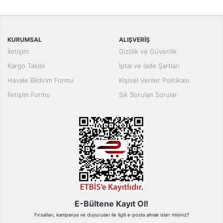
konularda yetersiz gördüğünüz noktaları öneri formunu kullanarak
Bu ürüne ilk yorumu siz yapın!
tarafımıza iletebilirsiniz.
Görüş ve önerileriniz için teşekkür ederiz.
Yorum Yaz
KURUMSAL
ALIŞVERİŞ
Ürün resmi kalitesiz, bozuk veya görüntülenemiyor.
İletişim
Gizlilik ve Güvenlik
Ürün açıklamasında eksik bilgiler bulunuyor.
Kargo Takibi
İptal ve İade Şartları
Ürün bilgilerinde hatalar bulunuyor.
Havale Bildirim Formu
Kişisel Veriler Politikası
Ürün fiyatı diğer sitelerden daha pahalı.
İletişim Formu
Sık Sorulan Sorular
Bu ürüne benzer farklı alternatifler olmalı.
Gönder
E-Bültene Kayıt Ol!
Fırsatları, kampanya ve duyuruları ile ilgili e-posta almak ister misiniz?