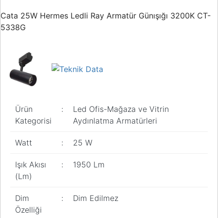
Buton ve Sinyal
Ürünleri
Cata 25W Hermes Ledli Ray Armatür Günışığı 3200K CT-
5338G
Zaman Saatleri
Ölçü Aletleri
Enerji
Analizörleri
Frekans
Ürün
:
Led Ofis-Mağaza ve Vitrin
Konvertörleri
Kategorisi
Aydınlatma Armatürleri
Motor Yönetim
Sistemleri
Watt
:
25 W
Haberleşme
Işık Akısı
:
1950 Lm
Modülleri
(Lm)
Interface
Haberleşme
Dim
:
Dim Edilmez
Modülleri
Özelliği