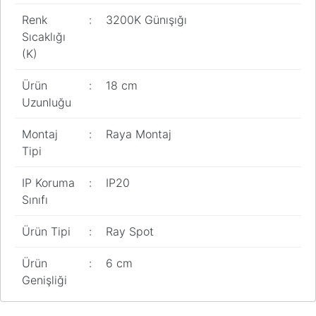
Pano
Renk
:
3200K Günışığı
Aksesuarları
Sıcaklığı
(K)
Açtırma Bobini
Kofra ve
Ürün
:
18 cm
Kombinasyon
Uzunluğu
Kutusu
Montaj
:
Raya Montaj
Tipi
IP Koruma
:
IP20
Sınıfı
Ürün Tipi
:
Ray Spot
Ürün
:
6 cm
Genişliği
Bu ürünün fiyat bilgisi, resim, ürün açıklamalarında ve diğer