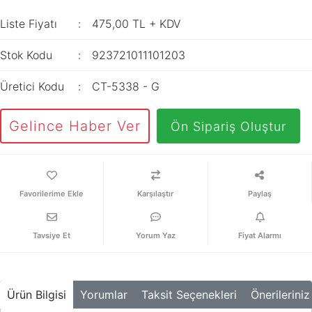
İç Mekan
ve Prizler
Aydınlatma
XLPE Kablolar
Liste Fiyatı
475,00 TL + KDV
Transdüserler
Aksesuarları
PV1F Solar
Akım Trafoları
Stok Kodu
923721011101203
Kablolar
Darbe Akım
Yassı Kordon
Üretici Kodu
CT-5338 - G
Anahtarı
Yangın Alarm
Yük Ayırıcı ve Yük
Gelince Haber Ver
Ön Sipariş Oluştur
Kabloları
Kesiciler
Fiber Optik
Reaktörler
Kablolar
Aşırı Akım ve
Karşılaştır
Paylaş
NYRY Kablolar
Sekonder Koruma
Güç Kaynakları
Tavsiye Et
Yorum Yaz
Fiyat Alarmı
Parafudrlar
SoftStarterler
Ürün Bilgisi
Yorumlar
Taksit Seçenekleri
Önerileriniz