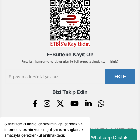
Pano
Aksesuarları
Açtırma Bobini
Gönder
Kofra ve
Kombinasyon
Kutusu
E-Bültene Kayıt Ol!
Fırsatları, kampanya ve duyuruları ile ilgili e-posta almak ister misiniz?
EKLE
Bizi Takip Edin
Sitemizde kullanıcı deneyimini geliştirmek ve
© Tüm hakları saklıdır. Kredi kartı bilgileriniz 256bit SSL sertifikası
internet sitesinin verimli çalışmasını sağlamak
ile korunmaktadır.
amacıyla çerezler kullanılmaktadır.
Whatsapp Destek