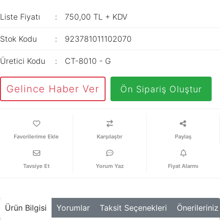
İç Mekan
ve Prizler
Aydınlatma
XLPE Kablolar
Liste Fiyatı
750,00 TL + KDV
Transdüserler
Aksesuarları
PV1F Solar
Akım Trafoları
Stok Kodu
923781011102070
Kablolar
Darbe Akım
Yassı Kordon
Üretici Kodu
CT-8010 - G
Anahtarı
Yangın Alarm
Yük Ayırıcı ve Yük
Gelince Haber Ver
Ön Sipariş Oluştur
Kabloları
Kesiciler
Fiber Optik
Reaktörler
Kablolar
Aşırı Akım ve
Karşılaştır
Paylaş
NYRY Kablolar
Sekonder Koruma
Güç Kaynakları
Tavsiye Et
Yorum Yaz
Fiyat Alarmı
Parafudrlar
SoftStarterler
Ürün Bilgisi
Yorumlar
Taksit Seçenekleri
Önerileriniz