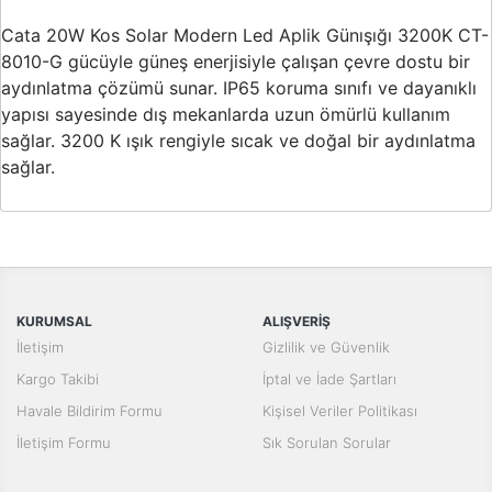
Buton ve Sinyal
Ürünleri
Cata 20W Kos Solar Modern Led Aplik Günışığı 3200K CT-
8010-G gücüyle güneş enerjisiyle çalışan çevre dostu bir
Zaman Saatleri
aydınlatma çözümü sunar. IP65 koruma sınıfı ve dayanıklı
yapısı sayesinde dış mekanlarda uzun ömürlü kullanım
Ölçü Aletleri
sağlar. 3200 K ışık rengiyle sıcak ve doğal bir aydınlatma
Enerji
sağlar.
Analizörleri
Bu ürünün fiyat bilgisi, resim, ürün açıklamalarında ve diğer
Frekans
konularda yetersiz gördüğünüz noktaları öneri formunu kullanarak
Bu ürüne ilk yorumu siz yapın!
Konvertörleri
tarafımıza iletebilirsiniz.
Görüş ve önerileriniz için teşekkür ederiz.
Motor Yönetim
Yorum Yaz
Sistemleri
KURUMSAL
ALIŞVERİŞ
Ürün resmi kalitesiz, bozuk veya görüntülenemiyor.
İletişim
Gizlilik ve Güvenlik
Haberleşme
Ürün açıklamasında eksik bilgiler bulunuyor.
Kargo Takibi
İptal ve İade Şartları
Modülleri
Ürün bilgilerinde hatalar bulunuyor.
Havale Bildirim Formu
Kişisel Veriler Politikası
Interface
Ürün fiyatı diğer sitelerden daha pahalı.
İletişim Formu
Sık Sorulan Sorular
Haberleşme
Bu ürüne benzer farklı alternatifler olmalı.
Modülleri