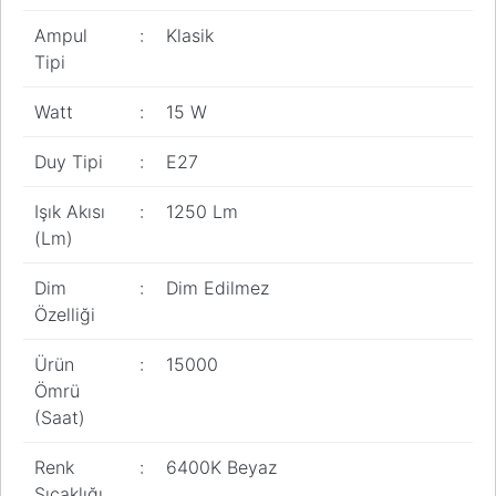
Pano
Ampul
:
Klasik
Aksesuarları
Tipi
Açtırma Bobini
Watt
:
15 W
Kofra ve
Kombinasyon
Duy Tipi
:
E27
Kutusu
Işık Akısı
:
1250 Lm
(Lm)
Dim
:
Dim Edilmez
Özelliği
Ürün
:
15000
Ömrü
(Saat)
Renk
:
6400K Beyaz
Sıcaklığı