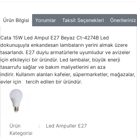
Buton ve Sinyal
Ürünleri
Ürün Bilgisi
Yorumlar
Taksit Seçenekleri
Önerileriniz
Zaman Saatleri
Ölçü Aletleri
Cata 15W Led Ampul E27 Beyaz Ct-4274B Led
dokunuşuyla enkandesan lambaların yerini almak üzere
Enerji
Analizörleri
tasarlandı. E27 duylu armatürlerle uyumludur ve avizeler
için etkileyici bir üründür. Led lambalar, büyük enerji
Frekans
tasarrufu sağlar ve bakım maliyetlerini en aza
Konvertörleri
indirir. Kullanım alanları kafeler, süpermarketler, mağazalar,
evler için tercih edilen bir üründür.
Motor Yönetim
Sistemleri
Haberleşme
Modülleri
Interface
Haberleşme
Ürün
:
Led Ampuller E27
Modülleri
Kategorisi