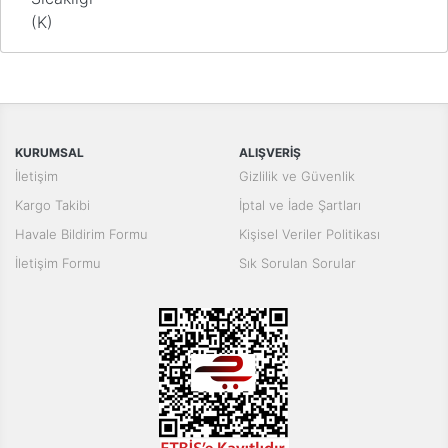
(K)
Bu ürünün fiyat bilgisi, resim, ürün açıklamalarında ve diğer
konularda yetersiz gördüğünüz noktaları öneri formunu kullanarak
Bu ürüne ilk yorumu siz yapın!
tarafımıza iletebilirsiniz.
Görüş ve önerileriniz için teşekkür ederiz.
Yorum Yaz
KURUMSAL
ALIŞVERİŞ
Ürün resmi kalitesiz, bozuk veya görüntülenemiyor.
İletişim
Gizlilik ve Güvenlik
Ürün açıklamasında eksik bilgiler bulunuyor.
Kargo Takibi
İptal ve İade Şartları
Ürün bilgilerinde hatalar bulunuyor.
Havale Bildirim Formu
Kişisel Veriler Politikası
Ürün fiyatı diğer sitelerden daha pahalı.
İletişim Formu
Sık Sorulan Sorular
Bu ürüne benzer farklı alternatifler olmalı.
Gönder