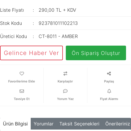
İç Mekan
ve Prizler
Aydınlatma
XLPE Kablolar
Liste Fiyatı
290,00 TL + KDV
Transdüserler
Aksesuarları
PV1F Solar
Akım Trafoları
Stok Kodu
923781011102213
Kablolar
Darbe Akım
Yassı Kordon
Üretici Kodu
CT-8011 - AMBER
Anahtarı
Yangın Alarm
Yük Ayırıcı ve Yük
Gelince Haber Ver
Ön Sipariş Oluştur
Kabloları
Kesiciler
Fiber Optik
Reaktörler
Kablolar
Aşırı Akım ve
Karşılaştır
Paylaş
NYRY Kablolar
Sekonder Koruma
Güç Kaynakları
Tavsiye Et
Yorum Yaz
Fiyat Alarmı
Parafudrlar
SoftStarterler
Ürün Bilgisi
Yorumlar
Taksit Seçenekleri
Önerileriniz