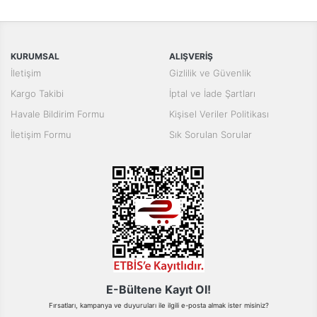
konularda yetersiz gördüğünüz noktaları öneri formunu kullanarak
Bu ürüne ilk yorumu siz yapın!
tarafımıza iletebilirsiniz.
Görüş ve önerileriniz için teşekkür ederiz.
Yorum Yaz
KURUMSAL
ALIŞVERİŞ
Ürün resmi kalitesiz, bozuk veya görüntülenemiyor.
İletişim
Gizlilik ve Güvenlik
Ürün açıklamasında eksik bilgiler bulunuyor.
Kargo Takibi
İptal ve İade Şartları
Ürün bilgilerinde hatalar bulunuyor.
Havale Bildirim Formu
Kişisel Veriler Politikası
Ürün fiyatı diğer sitelerden daha pahalı.
İletişim Formu
Sık Sorulan Sorular
Bu ürüne benzer farklı alternatifler olmalı.
Gönder
E-Bültene Kayıt Ol!
Fırsatları, kampanya ve duyuruları ile ilgili e-posta almak ister misiniz?