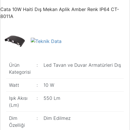
Buton ve Sinyal
Ürünleri
Cata 10W Haiti Dış Mekan Aplik Amber Renk IP64 CT-
8011A
Zaman Saatleri
Ölçü Aletleri
Enerji
Analizörleri
Frekans
Ürün
:
Led Tavan ve Duvar Armatürleri Dış
Konvertörleri
Kategorisi
Motor Yönetim
Sistemleri
Watt
:
10 W
Haberleşme
Işık Akısı
:
550 Lm
Modülleri
(Lm)
Interface
Haberleşme
Dim
:
Dim Edilmez
Modülleri
Özelliği