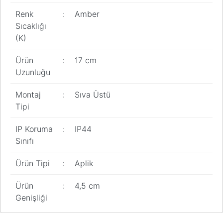
Pano
Renk
:
Amber
Aksesuarları
Sıcaklığı
(K)
Açtırma Bobini
Kofra ve
Ürün
:
17 cm
Kombinasyon
Uzunluğu
Kutusu
Montaj
:
Sıva Üstü
Tipi
IP Koruma
:
IP44
Sınıfı
Ürün Tipi
:
Aplik
Ürün
:
4,5 cm
Genişliği
Bu ürünün fiyat bilgisi, resim, ürün açıklamalarında ve diğer