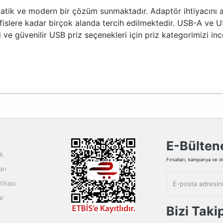
atik ve modern bir çözüm sunmaktadır. Adaptör ihtiyacını az
fislere kadar birçok alanda tercih edilmektedir. USB-A ve U
eli ve güvenilir USB priz seçenekleri için priz kategorimizi i
E-Bültene
ik
Fırsatları, kampanya ve duy
arı
tikası
ar
Bizi Taki