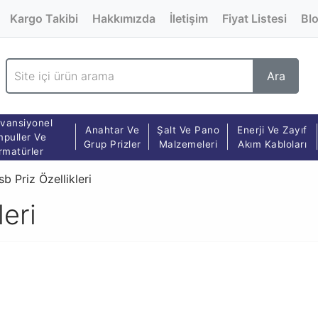
Kargo Takibi
Hakkımızda
İletişim
Fiyat Listesi
Bl
Ara
vansiyonel
Anahtar Ve
Şalt Ve Pano
Enerji Ve Zayıf
puller Ve
Grup Prizler
Malzemeleri
Akım Kabloları
rmatürler
b Priz Özellikleri
eri