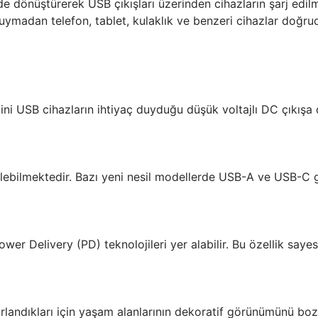
de dönüştürerek USB çıkışları üzerinden cihazların şarj edi
madan telefon, tablet, kulaklık ve benzeri cihazlar doğrudan
mini USB cihazların ihtiyaç duyduğu düşük voltajlı DC çıkı
etilebilmektedir. Bazı yeni nesil modellerde USB-A ve USB-C gi
r Delivery (PD) teknolojileri yer alabilir. Bu özellik saye
sarlandıkları için yaşam alanlarının dekoratif görünümünü boz