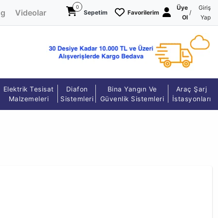
0
Üye
Giriş
og
Videolar
Sepetim
Favorilerim
/
Ol
Yap
Elektrik Tesisat
Diafon
Bina Yangın Ve
Araç Şarj
Malzemeleri
Sistemleri
Güvenlik Sistemleri
İstasyonları