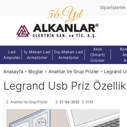
Siparişlerim
Akıllı
Kon
Led
İç Mekan Led
Dış Mekan Led
(Smart)
Am
Ampuller
Armatürler
Armatürler
Ürünler
A
Anasayfa
Bloglar
Anahtar Ve Grup Prizler
Legrand Us
Legrand Usb Priz Özellikl
Anahtar Ve Grup Prizler
21-04-2022
11:51